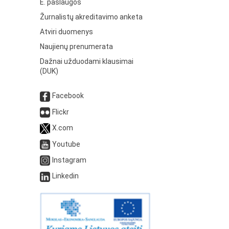
E. paslaugos
Žurnalistų akreditavimo anketa
Atviri duomenys
Naujienų prenumerata
Dažnai užduodami klausimai
(DUK)
Facebook
Flickr
X.com
Youtube
Instagram
Linkedin