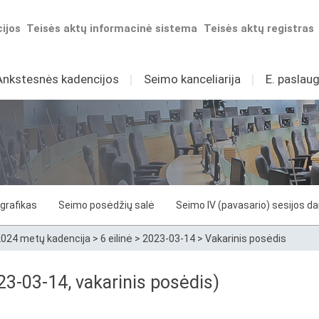
ijos
Teisės aktų informacinė sistema
Teisės aktų registras
Ankstesnės kadencijos
I
Seimo kanceliarija
I
E. paslaug
grafikas
Seimo posėdžių salė
Seimo IV (pavasario) sesijos d
024 metų kadencija
>
6 eilinė
>
2023-03-14
>
Vakarinis posėdis
3-03-14, vakarinis posėdis)