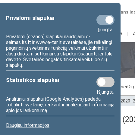
Numatomos transliac
Privalomi slapukai
Įjungta
Sudėtis
I
Veikla
I
Privalomi (seanso) slapukai naudojami e-
seimas.lrs.lt ir www.e-tar.lt svetainėse, jie reikalingi
pagrindinių svetainės funkcijų veikimui užtikrinti ir
Jūsų duotam sutikimui su slapuku išsaugoti, jei tokį
Seimo posėdžiai
davėte. Svetainės negalės tinkamai veikti be šių
slapukų.
Statistikos slapukai
Vykstantis posėdis
Posėdžiai
Posėdžių 
Išjungta
Analitiniai slapukai (Google Analytics) padeda
Pradžia
>
Seimo posėdžiai
>
Kadencijos
>
2020–2
tobulinti svetainę, renkant ir analizuojant informaciją
apie jos lankomumą.
Darbotvarkės klausimas (202
Daugiau informacijos