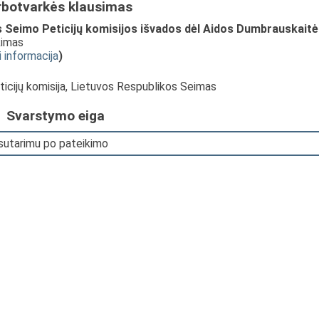
rbotvarkės klausimas
 Seimo Peticijų komisijos išvados dėl Aidos Dumbrauskait
kimas
i informacija
)
eticijų komisija, Lietuvos Respublikos Seimas
Svarstymo eiga
 sutarimu po pateikimo