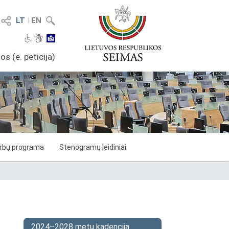
LT
I
EN
os (e. peticija)
arbų programa
Stenogramų leidiniai
2024–2028 metų kadencija