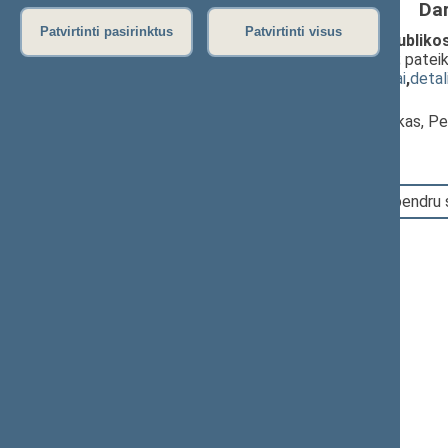
Da
Patvirtinti pasirinktus
Patvirtinti visus
Seimo nutarimo "Dėl Lietuvos Respublikos
peticijos" projektas (Nr. XIVP-2388)
; patei
(
dokumento tekstas
,
susiję dokumentai
,
detal
Pranešėjas(-ai):
Edmundas Pupinis
, Komisijos pirmininkas, P
15:19:38
Įvyko balsavimas. Pritarta bendru