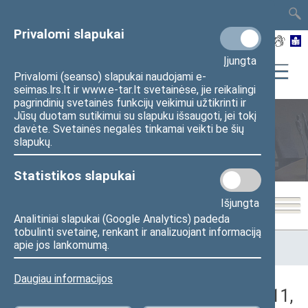
TAIS
TAR
LT
I
EN
Privalomi slapukai
Įjungta
Privalomi (seanso) slapukai naudojami e-
seimas.lrs.lt ir www.e-tar.lt svetainėse, jie reikalingi
pagrindinių svetainės funkcijų veikimui užtikrinti ir
Jūsų duotam sutikimui su slapuku išsaugoti, jei tokį
davėte. Svetainės negalės tinkamai veikti be šių
Seimo posėdžiai
slapukų.
Statistikos slapukai
Išjungta
Analitiniai slapukai (Google Analytics) padeda
tobulinti svetainę, renkant ir analizuojant informaciją
Pradžia
>
Seimo posėdžiai
>
Kadencijos
>
2020–2024 metų
apie jos lankomumą.
kadencija
>
6 eilinė
>
2023-05-11
>
Vakarinis posėdis
Daugiau informacijos
Darbotvarkės klausimas (2023-05-11,