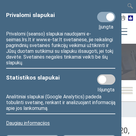
TAIS
TAR
LT
I
EN
Privalomi slapukai
Įjungta
Privalomi (seanso) slapukai naudojami e-
seimas.lrs.lt ir www.e-tar.lt svetainėse, jie reikalingi
pagrindinių svetainės funkcijų veikimui užtikrinti ir
Jūsų duotam sutikimui su slapuku išsaugoti, jei tokį
davėte. Svetainės negalės tinkamai veikti be šių
Seimo posėdžiai
slapukų.
Statistikos slapukai
Išjungta
Analitiniai slapukai (Google Analytics) padeda
tobulinti svetainę, renkant ir analizuojant informaciją
Pradžia
>
Seimo posėdžiai
>
Kadencijos
>
2020–2024 metų
apie jos lankomumą.
kadencija
>
6 eilinė
>
2023-06-20
>
Vakarinis posėdis
Daugiau informacijos
Darbotvarkės klausimas (2023-06-20,