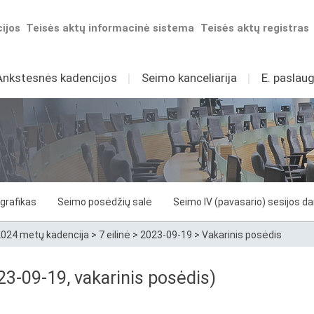
ijos
Teisės aktų informacinė sistema
Teisės aktų registras
Ankstesnės kadencijos
I
Seimo kanceliarija
I
E. paslaug
grafikas
Seimo posėdžių salė
Seimo IV (pavasario) sesijos d
024 metų kadencija
>
7 eilinė
>
2023-09-19
>
Vakarinis posėdis
3-09-19, vakarinis posėdis)