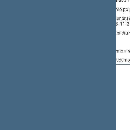
15:34:48
Įvyko
registracija
(užsiregistravo
1
15:34:48
Įvyko
balsavimas
dėl pritarimo po
15:34:49
Įvyko balsavimas. Pritarta bendru 
Seimo posėdyje datą - 2023-11-2
15:34:50
Įvyko balsavimas. Pritarta bendru 
Nr. XIVP-2923(2):
Pagrindinis: Valstybės valdymo ir 
Papildomas: Nacionalinio saugumo