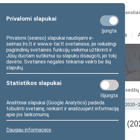
Numatomos transliac
Privalomi slapukai
Įjungta
Sudėtis
I
Veikla
I
Privalomi (seanso) slapukai naudojami e-
seimas.lrs.lt ir www.e-tar.lt svetainėse, jie reikalingi
pagrindinių svetainės funkcijų veikimui užtikrinti ir
Jūsų duotam sutikimui su slapuku išsaugoti, jei tokį
Seimo posėdžiai
davėte. Svetainės negalės tinkamai veikti be šių
slapukų.
Statistikos slapukai
Vykstantis posėdis
Posėdžiai
Posėdžių 
Išjungta
Analitiniai slapukai (Google Analytics) padeda
Pradžia
>
Seimo posėdžiai
>
Kadencijos
>
2020–2
tobulinti svetainę, renkant ir analizuojant informaciją
apie jos lankomumą.
Darbotvarkės klausimas (202
Daugiau informacijos