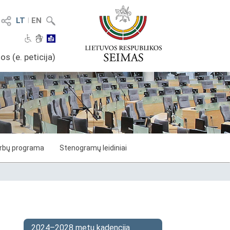
LT
I
EN
os (e. peticija)
arbų programa
Stenogramų leidiniai
2024–2028 metų kadencija