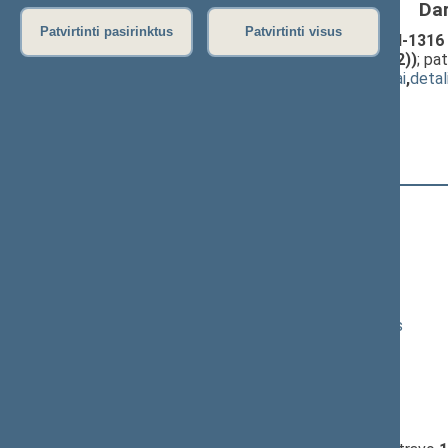
Da
Patvirtinti pasirinktus
Patvirtinti visus
Valstybės tarnybos įstatymo Nr. VIII-1316 
įstatymo projektas (Nr. XIVP-2923(2))
; pa
(
dokumento tekstas
,
susiję dokumentai
,
detal
Pranešėjas(-ai):
Laurynas Kasčiūnas
15:21:45
Kalbėjo
Rita Tamašunienė
15:23:32
Kalbėjo
Stasys Tumėnas
15:25:48
Kalbėjo
Andrius Bagdonas
15:27:48
Kalbėjo
Rasa Petrauskienė
15:29:11
Kalbėjo
Kasparas Adomaitis
15:31:05
Kalbėjo
Laima Nagienė
15:32:30
Kalbėjo
Rasa Petrauskienė
15:33:04
Kalbėjo
Vytautas Bakas