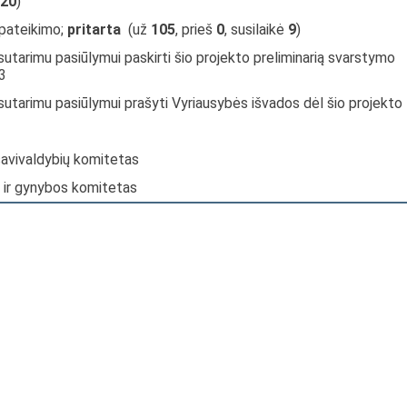
20
)
 pateikimo;
pritarta
(už
105
, prieš
0
, susilaikė
9
)
sutarimu pasiūlymui paskirti šio projekto preliminarią svarstymo
3
sutarimu pasiūlymui prašyti Vyriausybės išvados dėl šio projekto
savivaldybių komitetas
 ir gynybos komitetas