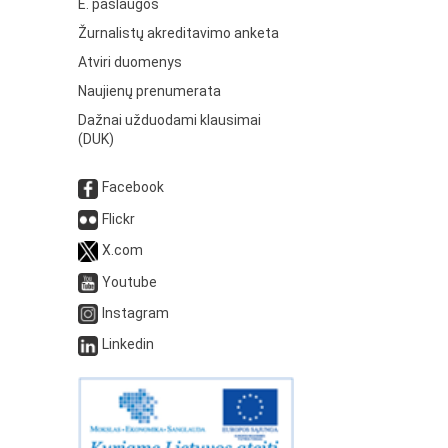
E. paslaugos
Žurnalistų akreditavimo anketa
Atviri duomenys
Naujienų prenumerata
Dažnai užduodami klausimai
(DUK)
Facebook
Flickr
X.com
Youtube
Instagram
Linkedin