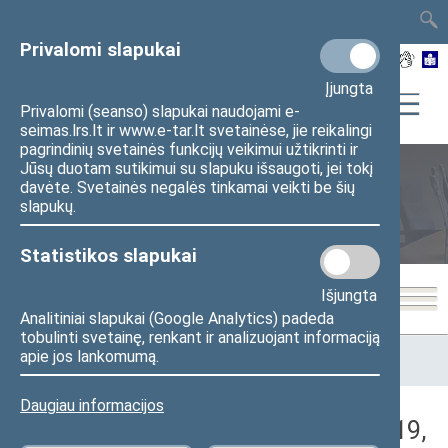
TAIS
TAR
LT
I
EN
Privalomi slapukai
Įjungta
Privalomi (seanso) slapukai naudojami e-
seimas.lrs.lt ir www.e-tar.lt svetainėse, jie reikalingi
pagrindinių svetainės funkcijų veikimui užtikrinti ir
Jūsų duotam sutikimui su slapuku išsaugoti, jei tokį
davėte. Svetainės negalės tinkamai veikti be šių
Seimo posėdžiai
slapukų.
Statistikos slapukai
Išjungta
Analitiniai slapukai (Google Analytics) padeda
tobulinti svetainę, renkant ir analizuojant informaciją
Pradžia
>
Seimo posėdžiai
>
Kadencijos
>
2020–2024 metų
apie jos lankomumą.
kadencija
>
7 eilinė
>
2023-09-19
>
Vakarinis posėdis
Daugiau informacijos
Darbotvarkės klausimas (2023-09-19,