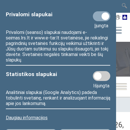
TAIS
TAR
LT
I
EN
Privalomi slapukai
Įjungta
Privalomi (seanso) slapukai naudojami e-
seimas.lrs.lt ir www.e-tar.lt svetainėse, jie reikalingi
pagrindinių svetainės funkcijų veikimui užtikrinti ir
Jūsų duotam sutikimui su slapuku išsaugoti, jei tokį
davėte. Svetainės negalės tinkamai veikti be šių
Seimo posėdžiai
slapukų.
Statistikos slapukai
Išjungta
Analitiniai slapukai (Google Analytics) padeda
tobulinti svetainę, renkant ir analizuojant informaciją
Pradžia
>
Seimo posėdžiai
>
Kadencijos
>
2020–2024 metų
apie jos lankomumą.
kadencija
>
7 eilinė
>
2023-09-26
>
Rytinis posėdis
Daugiau informacijos
Darbotvarkės klausimas (2023-09-26,