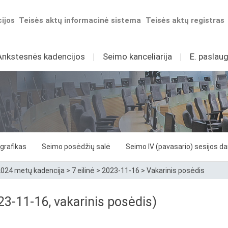
ijos
Teisės aktų informacinė sistema
Teisės aktų registras
Ankstesnės kadencijos
I
Seimo kanceliarija
I
E. paslaug
grafikas
Seimo posėdžių salė
Seimo IV (pavasario) sesijos d
024 metų kadencija
>
7 eilinė
>
2023-11-16
>
Vakarinis posėdis
3-11-16, vakarinis posėdis)