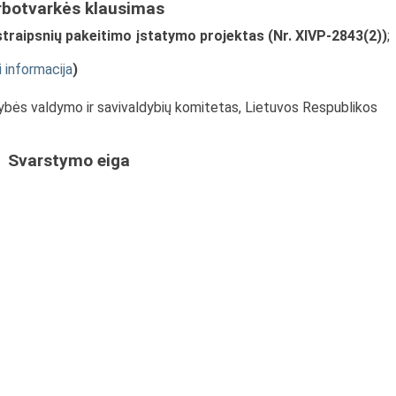
rbotvarkės klausimas
 straipsnių pakeitimo įstatymo projektas (Nr. XIVP-2843(2))
;
i informacija
)
tybės valdymo ir savivaldybių komitetas, Lietuvos Respublikos
Svarstymo eiga