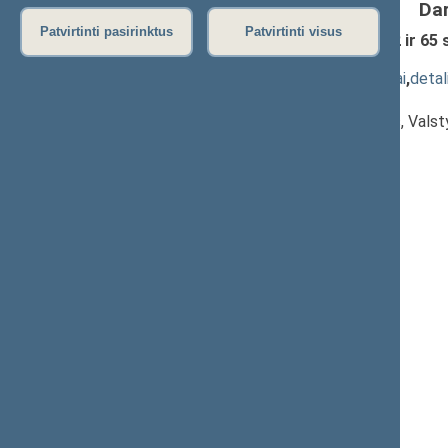
Da
Patvirtinti pasirinktus
Patvirtinti visus
Koncesijų įstatymo Nr. I-1510 58, 62 ir 65
priėmimas
(
dokumento tekstas
,
susiję dokumentai
,
detal
Pranešėjas(-ai):
Ričardas Juška
, Komiteto pirmininkas, Vals
Seimas