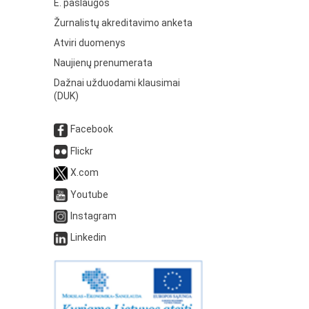
E. paslaugos
Žurnalistų akreditavimo anketa
Atviri duomenys
Naujienų prenumerata
Dažnai užduodami klausimai
(DUK)
Facebook
Flickr
X.com
Youtube
Instagram
Linkedin