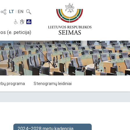
LT
I
EN
os (e. peticija)
arbų programa
Stenogramų leidiniai
2024–2028 metų kadencija