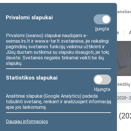
Numatomos transliac
Privalomi slapukai
Įjungta
Sudėtis
I
Veikla
I
Privalomi (seanso) slapukai naudojami e-
seimas.lrs.lt ir www.e-tar.lt svetainėse, jie reikalingi
pagrindinių svetainės funkcijų veikimui užtikrinti ir
Jūsų duotam sutikimui su slapuku išsaugoti, jei tokį
Seimo posėdžiai
davėte. Svetainės negalės tinkamai veikti be šių
slapukų.
Statistikos slapukai
Vykstantis posėdis
Posėdžiai
Posėdžių 
Išjungta
Analitiniai slapukai (Google Analytics) padeda
Pradžia
>
Seimo posėdžiai
>
Kadencijos
>
2020–2
tobulinti svetainę, renkant ir analizuojant informaciją
apie jos lankomumą.
Darbotvarkės klausimas (202
Daugiau informacijos