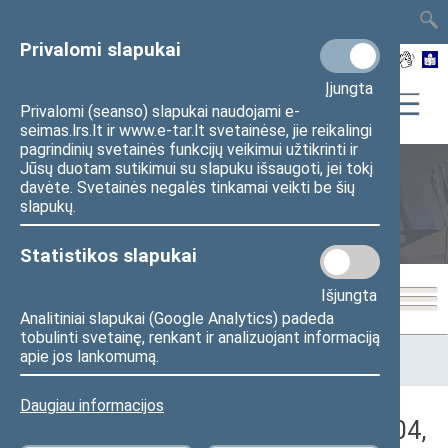
TAIS
TAR
LT
I
EN
Privalomi slapukai
Įjungta
Privalomi (seanso) slapukai naudojami e-
seimas.lrs.lt ir www.e-tar.lt svetainėse, jie reikalingi
pagrindinių svetainės funkcijų veikimui užtikrinti ir
Jūsų duotam sutikimui su slapuku išsaugoti, jei tokį
davėte. Svetainės negalės tinkamai veikti be šių
Seimo posėdžiai
slapukų.
Statistikos slapukai
Išjungta
Analitiniai slapukai (Google Analytics) padeda
tobulinti svetainę, renkant ir analizuojant informaciją
Pradžia
>
Seimo posėdžiai
>
Kadencijos
>
2020–2024 metų
apie jos lankomumą.
kadencija
>
8 eilinė
>
2024-06-04
>
Vakarinis posėdis
Daugiau informacijos
Darbotvarkės klausimas (2024-06-04,