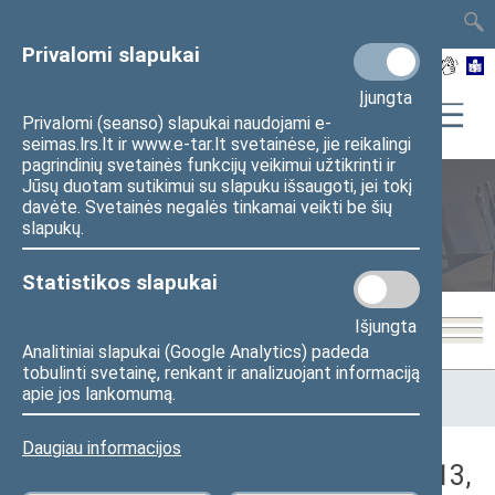
TAIS
TAR
LT
I
EN
Privalomi slapukai
Įjungta
Privalomi (seanso) slapukai naudojami e-
seimas.lrs.lt ir www.e-tar.lt svetainėse, jie reikalingi
pagrindinių svetainės funkcijų veikimui užtikrinti ir
Jūsų duotam sutikimui su slapuku išsaugoti, jei tokį
davėte. Svetainės negalės tinkamai veikti be šių
Seimo posėdžiai
slapukų.
Statistikos slapukai
Išjungta
Analitiniai slapukai (Google Analytics) padeda
tobulinti svetainę, renkant ir analizuojant informaciją
Pradžia
>
Seimo posėdžiai
>
Kadencijos
>
2020–2024 metų
apie jos lankomumą.
kadencija
>
8 eilinė
>
2024-06-13
>
Rytinis posėdis
Daugiau informacijos
Darbotvarkės klausimas (2024-06-13,