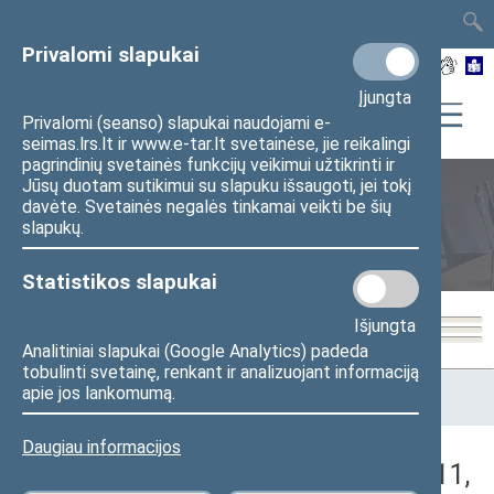
TAIS
TAR
LT
I
EN
Privalomi slapukai
Įjungta
Privalomi (seanso) slapukai naudojami e-
seimas.lrs.lt ir www.e-tar.lt svetainėse, jie reikalingi
pagrindinių svetainės funkcijų veikimui užtikrinti ir
Jūsų duotam sutikimui su slapuku išsaugoti, jei tokį
davėte. Svetainės negalės tinkamai veikti be šių
Seimo posėdžiai
slapukų.
Statistikos slapukai
Išjungta
Analitiniai slapukai (Google Analytics) padeda
tobulinti svetainę, renkant ir analizuojant informaciją
Pradžia
>
Seimo posėdžiai
>
Kadencijos
>
2024–2028 metų
apie jos lankomumą.
kadencija
>
3 eilinė
>
2025-09-11
>
Rytinis posėdis
Daugiau informacijos
Darbotvarkės klausimas (2025-09-11,