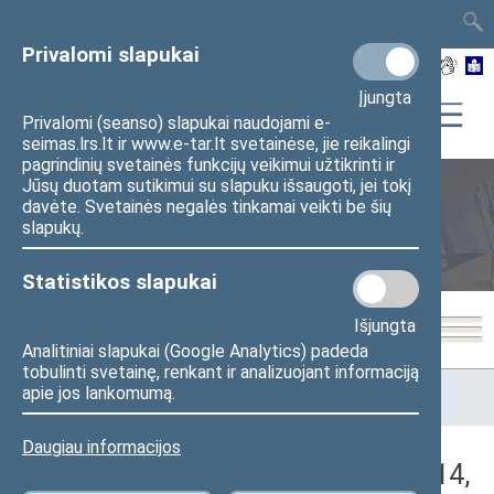
TAIS
TAR
LT
I
EN
Privalomi slapukai
Įjungta
Privalomi (seanso) slapukai naudojami e-
seimas.lrs.lt ir www.e-tar.lt svetainėse, jie reikalingi
pagrindinių svetainės funkcijų veikimui užtikrinti ir
Jūsų duotam sutikimui su slapuku išsaugoti, jei tokį
davėte. Svetainės negalės tinkamai veikti be šių
Seimo posėdžiai
slapukų.
Statistikos slapukai
Išjungta
Analitiniai slapukai (Google Analytics) padeda
tobulinti svetainę, renkant ir analizuojant informaciją
Pradžia
>
Seimo posėdžiai
>
Kadencijos
>
2024–2028 metų
apie jos lankomumą.
kadencija
>
4 eilinė
>
2026-04-14
>
Vakarinis posėdis
Daugiau informacijos
Darbotvarkės klausimas (2026-04-14,