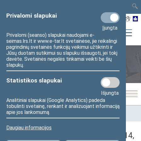
TAIS
TAR
LT
I
EN
Privalomi slapukai
Įjungta
Privalomi (seanso) slapukai naudojami e-
seimas.lrs.lt ir www.e-tar.lt svetainėse, jie reikalingi
pagrindinių svetainės funkcijų veikimui užtikrinti ir
Jūsų duotam sutikimui su slapuku išsaugoti, jei tokį
davėte. Svetainės negalės tinkamai veikti be šių
Seimo posėdžiai
slapukų.
Statistikos slapukai
Išjungta
Analitiniai slapukai (Google Analytics) padeda
tobulinti svetainę, renkant ir analizuojant informaciją
Pradžia
>
Seimo posėdžiai
>
Kadencijos
>
2024–2028 metų
apie jos lankomumą.
kadencija
>
4 eilinė
>
2026-04-14
>
Vakarinis posėdis
Daugiau informacijos
Darbotvarkės klausimas (2026-04-14,