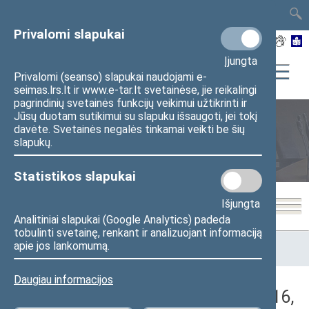
TAIS
TAR
LT
I
EN
Privalomi slapukai
Įjungta
Privalomi (seanso) slapukai naudojami e-
seimas.lrs.lt ir www.e-tar.lt svetainėse, jie reikalingi
pagrindinių svetainės funkcijų veikimui užtikrinti ir
Jūsų duotam sutikimui su slapuku išsaugoti, jei tokį
davėte. Svetainės negalės tinkamai veikti be šių
Seimo posėdžiai
slapukų.
Statistikos slapukai
Išjungta
Analitiniai slapukai (Google Analytics) padeda
tobulinti svetainę, renkant ir analizuojant informaciją
Pradžia
>
Seimo posėdžiai
>
Kadencijos
>
2024–2028 metų
apie jos lankomumą.
kadencija
>
4 eilinė
>
2026-04-16
>
Rytinis posėdis
Daugiau informacijos
Darbotvarkės klausimas (2026-04-16,