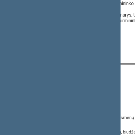
Linas Kukuraitis
, Komiteto pirmininko 
Respublikos Seimas,
Audronius Ažubalis
, Komiteto narys, 
Laurynas Šedvydis
, Komiteto pirmini
KONTAKTAI:
Gedimino pr. 53, 01109 Vilnius,
Lietuva
(0 5) 239 6060
El. p.
priim@lrs.lt
Duomenys kaupiami ir saugomi Juridinių asmenų 
kodas 188605295
© Lietuvos Respublikos Seimo kanceliarija, biudže