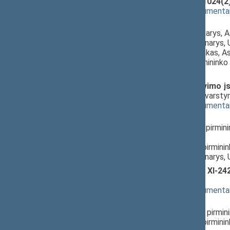
įstatymo projektas (Nr. XVP-1024(2
(
dokumento tekstas
,
susiję dokumenta
Pranešėjas(-ai):
Laurynas Šedvydis
, Komisijos narys, 
Audronius Ažubalis
, Komiteto narys, 
Indrė Kižienė
, Komisijos pirmininkas, A
Linas Kukuraitis
, Komiteto pirmininko 
Respublikos Seimas
Civilinės būklės aktų registravimo į
projektas (Nr. XVP-1025(2))
; svarst
(
dokumento tekstas
,
susiję dokumenta
Pranešėjas(-ai):
Julius Sabatauskas
, Komiteto pirmin
Seimas,
Laurynas Šedvydis
, Komiteto pirmini
Audronius Ažubalis
, Komiteto narys,
Mokslo ir studijų įstatymo Nr. XI-24
1026(2))
; svarstymas
(
dokumento tekstas
,
susiję dokumenta
Pranešėjas(-ai):
Jurgita Šukevičienė
, Komiteto pirmin
Laurynas Šedvydis
, Komiteto pirmini