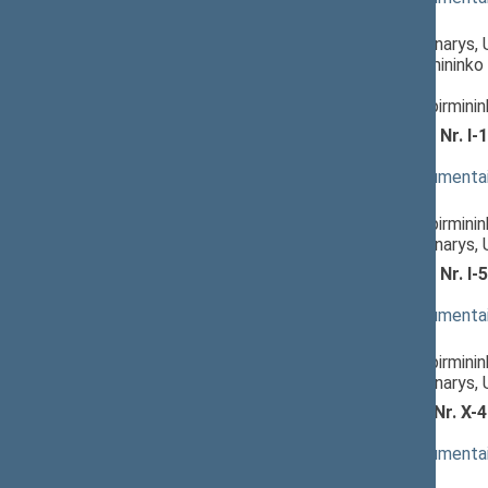
Pranešėjas(-ai):
Audronius Ažubalis
, Komiteto narys, 
Linas Kukuraitis
, Komiteto pirmininko 
Respublikos Seimas,
Laurynas Šedvydis
, Komiteto pirmini
Sveikatos draudimo įstatymo Nr. I-1
XVP-1033(2))
; svarstymas
(
dokumento tekstas
,
susiję dokumenta
Pranešėjas(-ai):
Laurynas Šedvydis
, Komiteto pirmini
Audronius Ažubalis
, Komiteto narys,
Sveikatos sistemos įstatymo Nr. I-5
1034(2))
; svarstymas
(
dokumento tekstas
,
susiję dokumenta
Pranešėjas(-ai):
Laurynas Šedvydis
, Komiteto pirmini
Audronius Ažubalis
, Komiteto narys,
Socialinių paslaugų įstatymo Nr. X-4
XVP-1035(2))
; svarstymas
(
dokumento tekstas
,
susiję dokumenta
Pranešėjas(-ai):