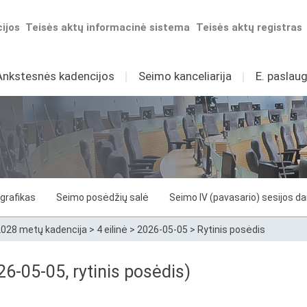
ijos
Teisės aktų informacinė sistema
Teisės aktų registras
Ankstesnės kadencijos
I
Seimo kanceliarija
I
E. paslaug
grafikas
Seimo posėdžių salė
Seimo IV (pavasario) sesijos d
028 metų kadencija
>
4 eilinė
>
2026-05-05
>
Rytinis posėdis
6-05-05, rytinis posėdis)