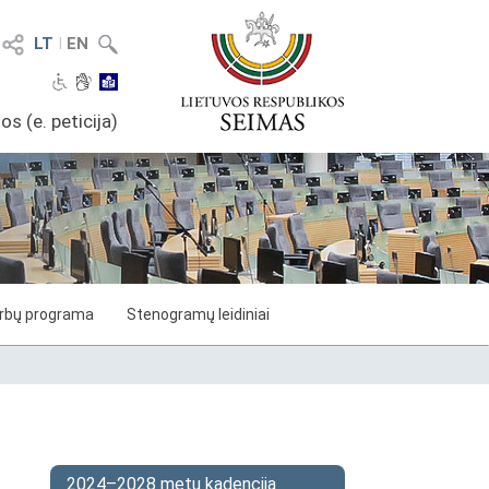
LT
I
EN
os (e. peticija)
arbų programa
Stenogramų leidiniai
2024–2028 metų kadencija