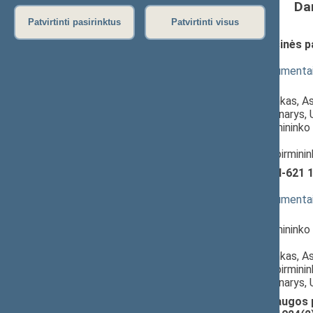
Da
Patvirtinti pasirinktus
Patvirtinti visus
Įstatymo „Dėl užsieniečių teisinės p
1022(2))
; svarstymas
(
dokumento tekstas
,
susiję dokumenta
Pranešėjas(-ai):
Indrė Kižienė
, Komisijos pirmininkas, 
Audronius Ažubalis
, Komiteto narys, 
Linas Kukuraitis
, Komiteto pirmininko 
Respublikos Seimas,
Laurynas Šedvydis
, Komiteto pirmini
Išmokų vaikams įstatymo Nr. I-621 1
svarstymas
(
dokumento tekstas
,
susiję dokumenta
Pranešėjas(-ai):
Linas Kukuraitis
, Komiteto pirmininko 
Respublikos Seimas,
Indrė Kižienė
, Komisijos pirmininkas, A
Laurynas Šedvydis
, Komiteto pirmini
Audronius Ažubalis
, Komiteto narys,
Asmens su negalia teisių apsaugos p