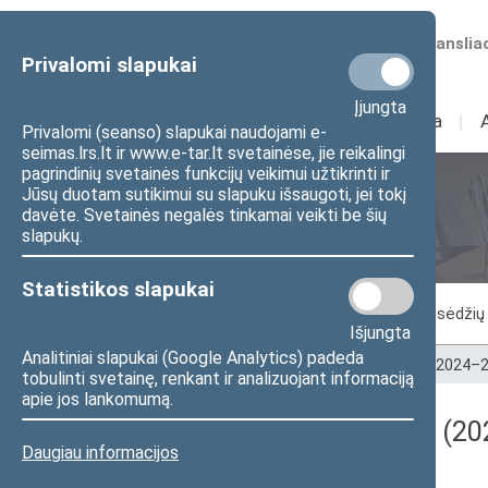
Numatomos transliac
Privalomi slapukai
Įjungta
Sudėtis
I
Veikla
I
Privalomi (seanso) slapukai naudojami e-
seimas.lrs.lt ir www.e-tar.lt svetainėse, jie reikalingi
pagrindinių svetainės funkcijų veikimui užtikrinti ir
Jūsų duotam sutikimui su slapuku išsaugoti, jei tokį
Seimo posėdžiai
davėte. Svetainės negalės tinkamai veikti be šių
slapukų.
Statistikos slapukai
Vykstantis posėdis
Posėdžiai
Posėdžių 
Išjungta
Analitiniai slapukai (Google Analytics) padeda
Pradžia
>
Seimo posėdžiai
>
Kadencijos
>
2024–2
tobulinti svetainę, renkant ir analizuojant informaciją
apie jos lankomumą.
Darbotvarkės klausimas (202
Daugiau informacijos