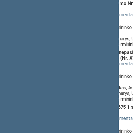
Paramos mirties atveju įstatymo Nr. 
XVP-1027(2))
; svarstymas
(
dokumento tekstas
,
susiję dokumenta
Pranešėjas(-ai):
Linas Kukuraitis
, Komiteto pirmininko 
Respublikos Seimas,
Audronius Ažubalis
, Komiteto narys, 
Laurynas Šedvydis
, Komiteto pirmini
Piniginės socialinės paramos nepasi
pakeitimo įstatymo projektas (Nr. 
(
dokumento tekstas
,
susiję dokumenta
Pranešėjas(-ai):
Linas Kukuraitis
, Komiteto pirmininko 
Respublikos Seimas,
Indrė Kižienė
, Komisijos pirmininkas, A
Audronius Ažubalis
, Komiteto narys, 
Laurynas Šedvydis
, Komiteto pirmini
Šalpos pensijų įstatymo Nr. I-675 1
svarstymas
(
dokumento tekstas
,
susiję dokumenta
Pranešėjas(-ai):
Linas Kukuraitis
, Komiteto pirmininko 