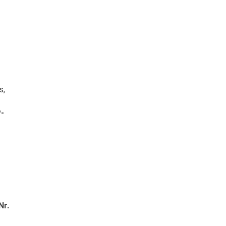
s,
P-
Nr.