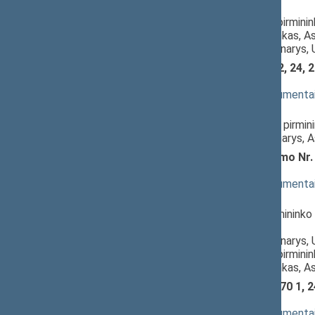
Respublikos Seimas,
Laurynas Šedvydis
, Komiteto pirmini
Indrė Kižienė
, Komisijos pirmininkas, A
Audronius Ažubalis
, Komiteto narys,
Švietimo įstatymo Nr. I-1489 2, 24, 
1030(2))
; svarstymas
(
dokumento tekstas
,
susiję dokumenta
Pranešėjas(-ai):
Jurgita Šukevičienė
, Komiteto pirmin
Laurynas Šedvydis
, Komisijos narys, 
Tikslinių kompensacijų įstatymo Nr.
1031(2))
; svarstymas
(
dokumento tekstas
,
susiję dokumenta
Pranešėjas(-ai):
Linas Kukuraitis
, Komiteto pirmininko 
Respublikos Seimas,
Audronius Ažubalis
, Komiteto narys, 
Laurynas Šedvydis
, Komiteto pirmini
Indrė Kižienė
, Komisijos pirmininkas, A
Užimtumo įstatymo Nr. XII-2470 1, 24
XVP-1032(2))
; svarstymas
(
dokumento tekstas
,
susiję dokumenta