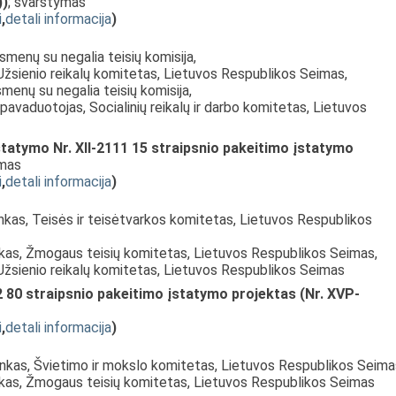
))
; svarstymas
i
,
detali informacija
)
Asmenų su negalia teisių komisija,
Užsienio reikalų komitetas, Lietuvos Respublikos Seimas,
smenų su negalia teisių komisija,
pavaduotojas, Socialinių reikalų ir darbo komitetas, Lietuvos
statymo Nr. XII-2111 15 straipsnio pakeitimo įstatymo
ymas
i
,
detali informacija
)
inkas, Teisės ir teisėtvarkos komitetas, Lietuvos Respublikos
nkas, Žmogaus teisių komitetas, Lietuvos Respublikos Seimas,
 Užsienio reikalų komitetas, Lietuvos Respublikos Seimas
2 80 straipsnio pakeitimo įstatymo projektas (Nr. XVP-
i
,
detali informacija
)
inkas, Švietimo ir mokslo komitetas, Lietuvos Respublikos Seima
nkas, Žmogaus teisių komitetas, Lietuvos Respublikos Seimas