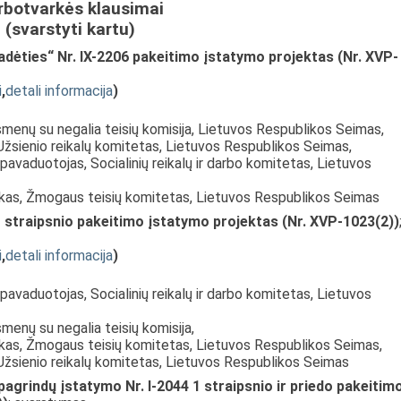
rbotvarkės klausimai
(svarstyti kartu)
adėties“ Nr. IX-2206 pakeitimo įstatymo projektas (Nr. XVP-
i
,
detali informacija
)
Asmenų su negalia teisių komisija, Lietuvos Respublikos Seimas,
Užsienio reikalų komitetas, Lietuvos Respublikos Seimas,
pavaduotojas, Socialinių reikalų ir darbo komitetas, Lietuvos
nkas, Žmogaus teisių komitetas, Lietuvos Respublikos Seimas
 straipsnio pakeitimo įstatymo projektas (Nr. XVP-1023(2))
i
,
detali informacija
)
pavaduotojas, Socialinių reikalų ir darbo komitetas, Lietuvos
smenų su negalia teisių komisija,
nkas, Žmogaus teisių komitetas, Lietuvos Respublikos Seimas,
 Užsienio reikalų komitetas, Lietuvos Respublikos Seimas
agrindų įstatymo Nr. I-2044 1 straipsnio ir priedo pakeitim