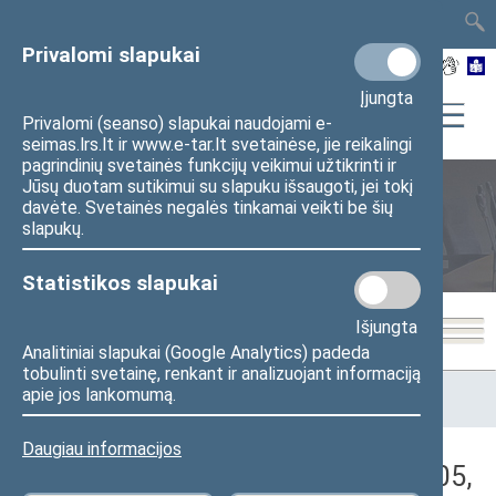
TAIS
TAR
LT
I
EN
Privalomi slapukai
Įjungta
Privalomi (seanso) slapukai naudojami e-
seimas.lrs.lt ir www.e-tar.lt svetainėse, jie reikalingi
pagrindinių svetainės funkcijų veikimui užtikrinti ir
Jūsų duotam sutikimui su slapuku išsaugoti, jei tokį
davėte. Svetainės negalės tinkamai veikti be šių
Seimo posėdžiai
slapukų.
Statistikos slapukai
Išjungta
Analitiniai slapukai (Google Analytics) padeda
tobulinti svetainę, renkant ir analizuojant informaciją
Pradžia
>
Seimo posėdžiai
>
Kadencijos
>
2024–2028 metų
apie jos lankomumą.
kadencija
>
4 eilinė
>
2026-05-05
>
Rytinis posėdis
Daugiau informacijos
Darbotvarkės klausimas (2026-05-05,