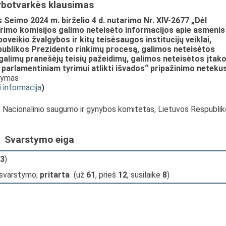
rbotvarkės klausimas
Seimo 2024 m. birželio 4 d. nutarimo Nr. XIV-2677 „Dėl
yrimo komisijos galimo neteisėto informacijos apie asmenis
oveikio žvalgybos ir kitų teisėsaugos institucijų veiklai,
publikos Prezidento rinkimų procesą, galimos neteisėtos
 galimų pranešėjų teisių pažeidimų, galimos neteisėtos įtak
 parlamentiniam tyrimui atlikti išvados“ pripažinimo neteku
stymas
i informacija
)
s, Nacionalinio saugumo ir gynybos komitetas, Lietuvos Respubli
Svarstymo eiga
3
)
 svarstymo;
pritarta
(už
61
, prieš
12
, susilaikė
8
)