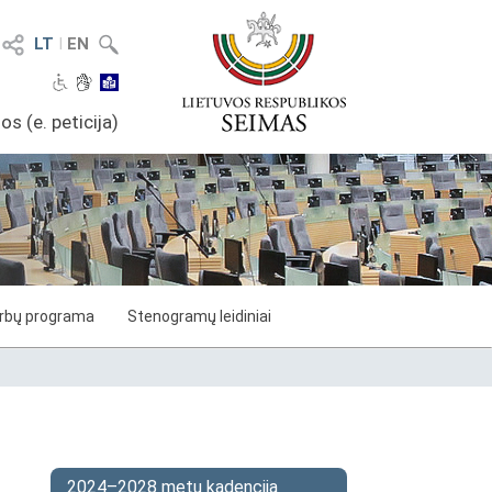
LT
I
EN
os (e. peticija)
arbų programa
Stenogramų leidiniai
2024–2028 metų kadencija