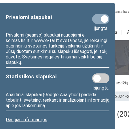
Numatomos transliac
Privalomi slapukai
Įjungta
Sudėtis
I
Veikla
I
Privalomi (seanso) slapukai naudojami e-
seimas.lrs.lt ir www.e-tar.lt svetainėse, jie reikalingi
pagrindinių svetainės funkcijų veikimui užtikrinti ir
Jūsų duotam sutikimui su slapuku išsaugoti, jei tokį
Seimo posėdžiai
davėte. Svetainės negalės tinkamai veikti be šių
slapukų.
Statistikos slapukai
Vykstantis posėdis
Posėdžiai
Posėdžių 
Išjungta
Analitiniai slapukai (Google Analytics) padeda
Pradžia
>
Seimo posėdžiai
>
Kadencijos
>
2024–2
tobulinti svetainę, renkant ir analizuojant informaciją
apie jos lankomumą.
Darbotvarkės klausimas (202
Daugiau informacijos