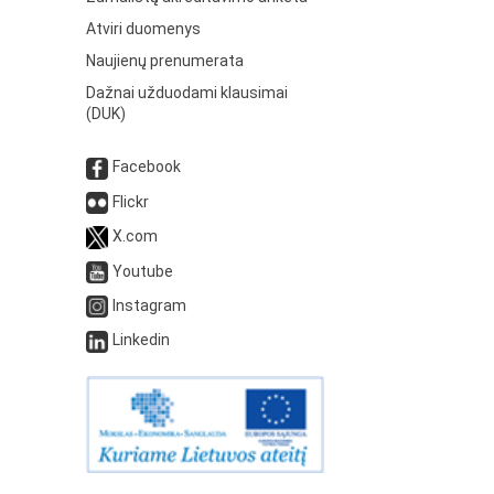
Atviri duomenys
Naujienų prenumerata
Dažnai užduodami klausimai
(DUK)
Facebook
Flickr
X.com
Youtube
Instagram
Linkedin