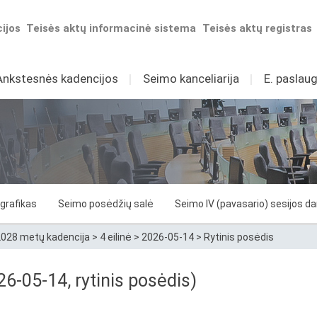
ijos
Teisės aktų informacinė sistema
Teisės aktų registras
Ankstesnės kadencijos
I
Seimo kanceliarija
I
E. paslaug
grafikas
Seimo posėdžių salė
Seimo IV (pavasario) sesijos d
028 metų kadencija
>
4 eilinė
>
2026-05-14
>
Rytinis posėdis
6-05-14, rytinis posėdis)