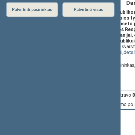
Da
Patvirtinti pasirinktus
Patvirtinti visus
Seimo nutarimo „Dėl Lietuvos Respublikos 
Lietuvos Respublikos Seimo laikinosios t
rinkimo ir panaudojimo, galimo neteisėto p
galimo kišimosi į 2019 metų Lietuvos Res
paramos šiai rinkimų politinei kampanijai,
įvedant sankcijas Baltarusijos Respublikai
galios“ projektas (Nr. XVP-1115(2))
; svar
(
dokumento tekstas
,
susiję dokumentai
,
detal
Pranešėjas(-ai):
Rimantas Sinkevičius
, Komiteto pirmininka
Seimas
11:08:42
Įvyko
registracija
(užsiregistravo
8
11:08:42
Įvyko
balsavimas
dėl pritarimo po