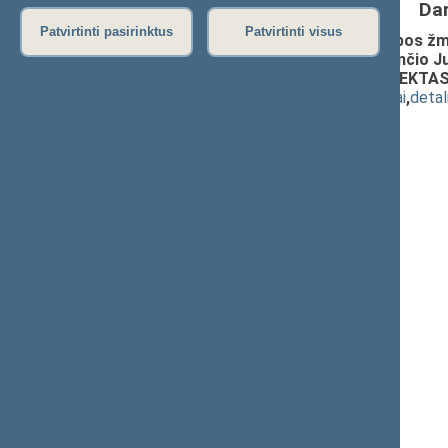
Da
Patvirtinti pasirinktus
Patvirtinti visus
ĮSTATYMO dėl Protokolo dėl prekybos žmo
bei baudimo už vertimąsi ja, papildančio J
organizuotą nusikalstamumą PROJEKTAS 
(
dokumento tekstas
,
susiję dokumentai
,
detal
Pranešėjas(-ai):
Gediminas Dalinkevičius