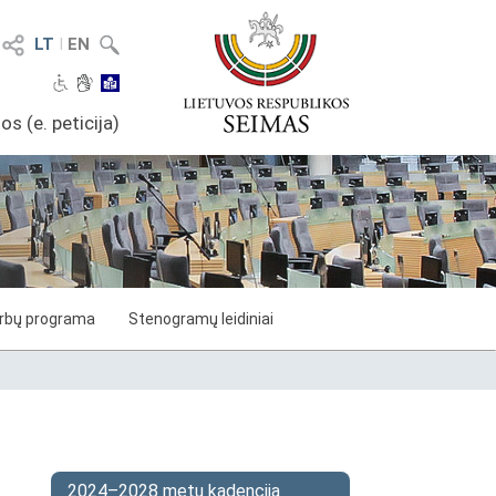
LT
I
EN
os (e. peticija)
arbų programa
Stenogramų leidiniai
2024–2028 metų kadencija