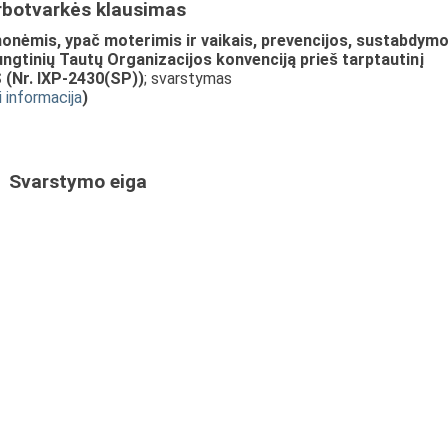
rbotvarkės klausimas
nėmis, ypač moterimis ir vaikais, prevencijos, sustabdym
ungtinių Tautų Organizacijos konvenciją prieš tarptautinį
(Nr. IXP-2430(SP))
; svarstymas
i informacija
)
Svarstymo eiga