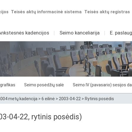
ijos
Teisės aktų informacinė sistema
Teisės aktų registras
Ankstesnės kadencijos
I
Seimo kanceliarija
I
E. paslaug
grafikas
Seimo posėdžių salė
Seimo IV (pavasario) sesijos d
004 metų kadencija
>
6 eilinė
>
2003-04-22
>
Rytinis posėdis
3-04-22, rytinis posėdis)