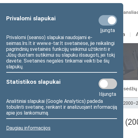
Numatomos transliac
Privalomi slapukai
Įjungta
Sudėtis
I
Veikla
I
Privalomi (seanso) slapukai naudojami e-
seimas.lrs.lt ir www.e-tar.lt svetainėse, jie reikalingi
pagrindinių svetainės funkcijų veikimui užtikrinti ir
Jūsų duotam sutikimui su slapuku išsaugoti, jei tokį
Seimo posėdžiai
davėte. Svetainės negalės tinkamai veikti be šių
slapukų.
Statistikos slapukai
Vykstantis posėdis
Posėdžiai
Posėdžių 
Išjungta
Analitiniai slapukai (Google Analytics) padeda
Pradžia
>
Seimo posėdžiai
>
Kadencijos
>
2000–2
tobulinti svetainę, renkant ir analizuojant informaciją
apie jos lankomumą.
Darbotvarkės klausimas (200
Daugiau informacijos