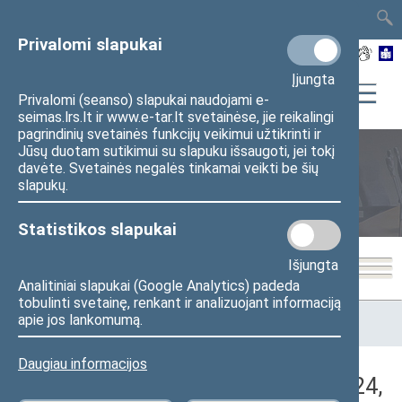
TAIS
TAR
LT
I
EN
Privalomi slapukai
Įjungta
Privalomi (seanso) slapukai naudojami e-
seimas.lrs.lt ir www.e-tar.lt svetainėse, jie reikalingi
pagrindinių svetainės funkcijų veikimui užtikrinti ir
Jūsų duotam sutikimui su slapuku išsaugoti, jei tokį
davėte. Svetainės negalės tinkamai veikti be šių
Seimo posėdžiai
slapukų.
Statistikos slapukai
Išjungta
Analitiniai slapukai (Google Analytics) padeda
tobulinti svetainę, renkant ir analizuojant informaciją
Pradžia
>
Seimo posėdžiai
>
Kadencijos
>
2000–2004 metų
apie jos lankomumą.
kadencija
>
6 eilinė
>
2003-06-24
>
Rytinis posėdis
Daugiau informacijos
Darbotvarkės klausimas (2003-06-24,