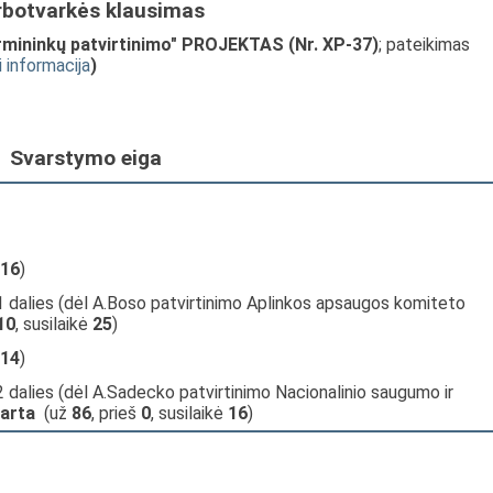
rbotvarkės klausimas
mininkų patvirtinimo" PROJEKTAS (Nr. XP-37)
; pateikimas
i informacija
)
Svarstymo eiga
16
)
1 dalies (dėl A.Boso patvirtinimo Aplinkos apsaugos komiteto
10
, susilaikė
25
)
14
)
2 dalies (dėl A.Sadecko patvirtinimo Nacionalinio saugumo ir
tarta
(už
86
, prieš
0
, susilaikė
16
)