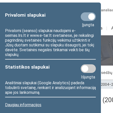
Numatomos transliac
Privalomi slapukai
Įjungta
Sudėtis
I
Veikla
I
Privalomi (seanso) slapukai naudojami e-
seimas.lrs.lt ir www.e-tar.lt svetainėse, jie reikalingi
pagrindinių svetainės funkcijų veikimui užtikrinti ir
Jūsų duotam sutikimui su slapuku išsaugoti, jei tokį
Seimo posėdžiai
davėte. Svetainės negalės tinkamai veikti be šių
slapukų.
Statistikos slapukai
Vykstantis posėdis
Posėdžiai
Posėdžių 
Išjungta
Analitiniai slapukai (Google Analytics) padeda
Pradžia
>
Seimo posėdžiai
>
Kadencijos
>
2004–2
tobulinti svetainę, renkant ir analizuojant informaciją
apie jos lankomumą.
Darbotvarkės klausimas (200
Daugiau informacijos