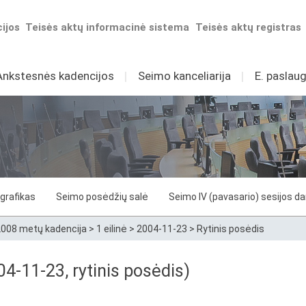
ijos
Teisės aktų informacinė sistema
Teisės aktų registras
Ankstesnės kadencijos
I
Seimo kanceliarija
I
E. paslaug
grafikas
Seimo posėdžių salė
Seimo IV (pavasario) sesijos d
008 metų kadencija
>
1 eilinė
>
2004-11-23
>
Rytinis posėdis
4-11-23, rytinis posėdis)