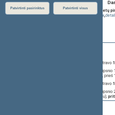
Da
Patvirtinti pasirinktus
Patvirtinti visus
Seimo NUTARIMO "Dėl Seimo komitetų pir
(
dokumento tekstas
,
susiję dokumentai
,
detal
Pranešėjas(-ai):
Artūras Paulauskas
10:43:31
Kalbėjo
Raimondas Šukys
10:46:12
Kalbėjo
Andrius Kubilius
10:54:48
Įvyko
registracija
(užsiregistravo
1
10:54:48
Įvyko
balsavimas
dėl 1 straipsnio 
pirmininku);
pritarta
(už
75
, prieš
10:55:51
Įvyko
registracija
(užsiregistravo
1
10:55:51
Įvyko
balsavimas
dėl 1 straipsnio 
gynybos komiteto pirmininku);
pri