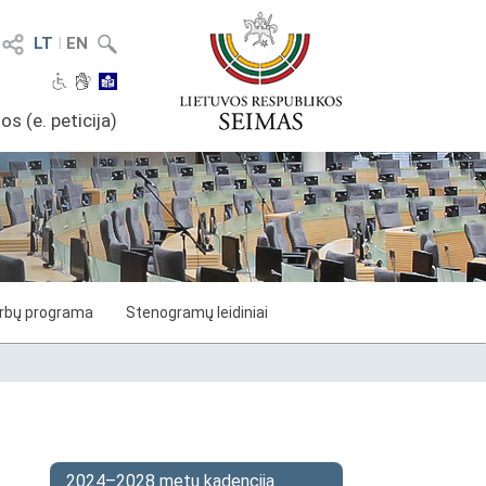
LT
I
EN
os (e. peticija)
arbų programa
Stenogramų leidiniai
2024–2028 metų kadencija