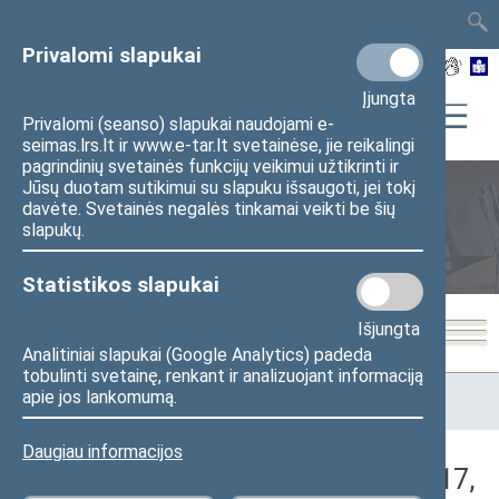
TAIS
TAR
LT
I
EN
Privalomi slapukai
Įjungta
Privalomi (seanso) slapukai naudojami e-
seimas.lrs.lt ir www.e-tar.lt svetainėse, jie reikalingi
pagrindinių svetainės funkcijų veikimui užtikrinti ir
Jūsų duotam sutikimui su slapuku išsaugoti, jei tokį
davėte. Svetainės negalės tinkamai veikti be šių
Seimo posėdžiai
slapukų.
Statistikos slapukai
Išjungta
Analitiniai slapukai (Google Analytics) padeda
tobulinti svetainę, renkant ir analizuojant informaciją
Pradžia
>
Seimo posėdžiai
>
Kadencijos
>
2004–2008 metų
apie jos lankomumą.
kadencija
>
2 neeilinė
>
2006-01-17
>
Rytinis posėdis
Daugiau informacijos
Darbotvarkės klausimas (2006-01-17,