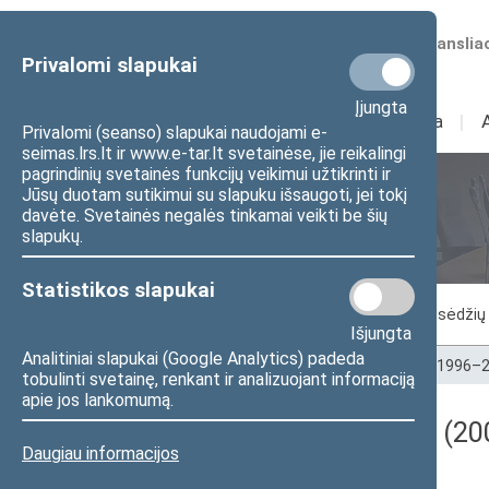
Numatomos transliac
Privalomi slapukai
Įjungta
Sudėtis
I
Veikla
I
Privalomi (seanso) slapukai naudojami e-
seimas.lrs.lt ir www.e-tar.lt svetainėse, jie reikalingi
pagrindinių svetainės funkcijų veikimui užtikrinti ir
Jūsų duotam sutikimui su slapuku išsaugoti, jei tokį
Seimo posėdžiai
davėte. Svetainės negalės tinkamai veikti be šių
slapukų.
Statistikos slapukai
Vykstantis posėdis
Posėdžiai
Posėdžių 
Išjungta
Analitiniai slapukai (Google Analytics) padeda
Pradžia
>
Seimo posėdžiai
>
Kadencijos
>
1996–2
tobulinti svetainę, renkant ir analizuojant informaciją
apie jos lankomumą.
Darbotvarkės klausimas (200
Daugiau informacijos