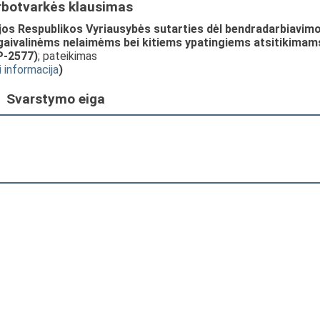
rbotvarkės klausimas
jos Respublikos Vyriausybės sutarties dėl bendradarbiavimo
gaivalinėms nelaimėms bei kitiems ypatingiems atsitikimam
P-2577)
; pateikimas
i informacija
)
Svarstymo eiga