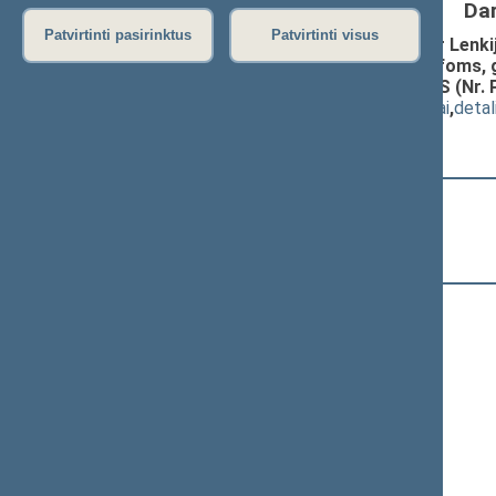
Da
Patvirtinti pasirinktus
Patvirtinti visus
Lietuvos Respublikos Vyriausybės ir Lenki
abipusės pagalbos įvykus katastrofoms, 
ratifikavimo ĮSTATYMO PROJEKTAS (Nr. 
(
dokumento tekstas
,
susiję dokumentai
,
detal
13:27:42
Kalbėjo
Juozas Listavičius
13:28:28
Kalbėjo
Kazys Bobelis
13:30:25
Kalbėjo
Sigitas Slavickas