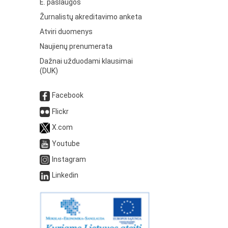
E. paslaugos
Žurnalistų akreditavimo anketa
Atviri duomenys
Naujienų prenumerata
Dažnai užduodami klausimai
(DUK)
Facebook
Flickr
X.com
Youtube
Instagram
Linkedin