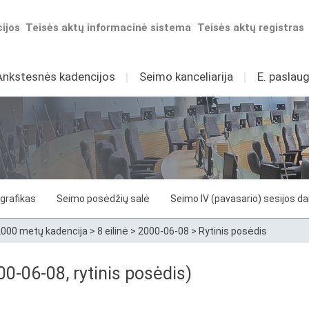
ijos
Teisės aktų informacinė sistema
Teisės aktų registras
Ankstesnės kadencijos
I
Seimo kanceliarija
I
E. paslaug
grafikas
Seimo posėdžių salė
Seimo IV (pavasario) sesijos d
000 metų kadencija
>
8 eilinė
>
2000-06-08
>
Rytinis posėdis
0-06-08, rytinis posėdis)