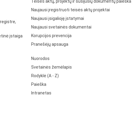
Teisės aktų, projektų ir susijusių dokumentų paieška
Naujausi įregistruoti teisės aktų projektai
Naujausi įsigalioję įstatymai
registre,
Naujausi svetainės dokumentai
Korupcijos prevencija
tinė įstaiga
Pranešėjų apsauga
Nuorodos
Svetainės žemėlapis
Rodyklė (A - Z)
Paieška
Intranetas