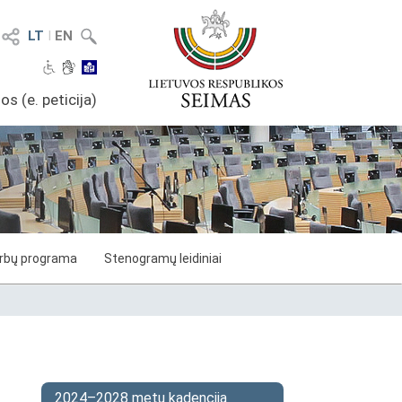
LT
I
EN
os (e. peticija)
arbų programa
Stenogramų leidiniai
2024–2028 metų kadencija