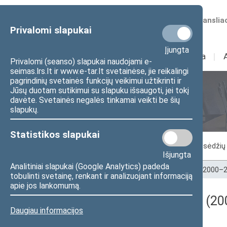
Numatomos transliac
Privalomi slapukai
Įjungta
Sudėtis
I
Veikla
I
Privalomi (seanso) slapukai naudojami e-
seimas.lrs.lt ir www.e-tar.lt svetainėse, jie reikalingi
pagrindinių svetainės funkcijų veikimui užtikrinti ir
Jūsų duotam sutikimui su slapuku išsaugoti, jei tokį
Seimo posėdžiai
davėte. Svetainės negalės tinkamai veikti be šių
slapukų.
Statistikos slapukai
Vykstantis posėdis
Posėdžiai
Posėdžių 
Išjungta
Analitiniai slapukai (Google Analytics) padeda
Pradžia
>
Seimo posėdžiai
>
Kadencijos
>
2000–2
tobulinti svetainę, renkant ir analizuojant informaciją
apie jos lankomumą.
Darbotvarkės klausimas (200
Daugiau informacijos