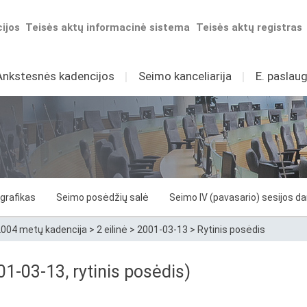
ijos
Teisės aktų informacinė sistema
Teisės aktų registras
Ankstesnės kadencijos
I
Seimo kanceliarija
I
E. paslaug
grafikas
Seimo posėdžių salė
Seimo IV (pavasario) sesijos d
004 metų kadencija
>
2 eilinė
>
2001-03-13
>
Rytinis posėdis
1-03-13, rytinis posėdis)