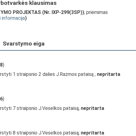
rbotvarkės klausimas
ATYMO PROJEKTAS (Nr. IXP-299(3SP))
; priėmimas
i informacija
)
Svarstymo eiga
8
)
rstyti 1 straipsnio 2 dalies J.Razmos pataisą ;
nepritarta
6
)
rstyti 7 straipsnio J.Veselkos pataisą;
nepritarta
rstyti 8 straipsnio J.Veselkos pataisą;
nepritarta