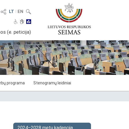
LT
I
EN
os (e. peticija)
arbų programa
Stenogramų leidiniai
2024–2028 metų kadencija