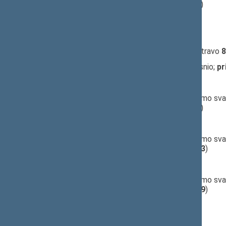
(už
5
, prieš
43
, susilaikė
23
)
10:21:50
Kalbėjo
Julius Veselka
10:22:17
Kalbėjo
Artur Plokšto
10:22:38
Įvyko
registracija
(užsiregistravo
8
10:23:22
Įvyko
balsavimas
dėl 1 skirsnio;
pr
10:24:13
Kalbėjo
Jurgis Razma
10:26:01
Įvyko
balsavimas
dėl pritarimo sva
(už
8
, prieš
54
, susilaikė
10
)
10:26:50
Kalbėjo
Jurgis Razma
10:29:15
Įvyko
balsavimas
dėl pritarimo sva
(už
13
, prieš
48
, susilaikė
13
)
10:30:00
Kalbėjo
Julius Veselka
10:31:35
Įvyko
balsavimas
dėl pritarimo sva
(už
13
, prieš
37
, susilaikė
19
)
10:32:20
Kalbėjo
Julius Veselka
10:33:19
Kalbėjo
Artur Plokšto