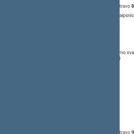
10:33:46
Įvyko
registracija
(užsiregistravo
8
10:34:35
Įvyko
balsavimas
dėl 10 straipsnio
10:35:33
Kalbėjo
Kęstutis Glaveckas
10:38:09
Kalbėjo
Julius Veselka
10:38:46
Kalbėjo
Jurgis Razma
10:40:33
Įvyko
balsavimas
dėl pritarimo sva
(už
7
, prieš
39
, susilaikė
17
)
10:41:12
Kalbėjo
Jurgis Razma
10:41:53
Kalbėjo
Raimondas Šukys
10:46:30
Kalbėjo
Artur Plokšto
10:46:38
Kalbėjo
Julius Veselka
10:48:07
Kalbėjo
Artur Plokšto
10:49:01
Kalbėjo
Algirdas Sysas
10:50:30
Kalbėjo
Jurgis Razma
10:52:28
Įvyko
registracija
(užsiregistravo
9