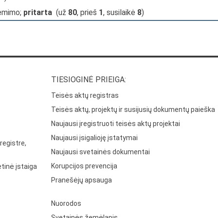
iėmimo;
pritarta
(už
80
, prieš
1
, susilaikė
8
)
TIESIOGINĖ PRIEIGA:
Teisės aktų registras
Teisės aktų, projektų ir susijusių dokumentų paieška
Naujausi įregistruoti teisės aktų projektai
Naujausi įsigalioję įstatymai
registre,
Naujausi svetainės dokumentai
Korupcijos prevencija
tinė įstaiga
Pranešėjų apsauga
Nuorodos
Svetainės žemėlapis