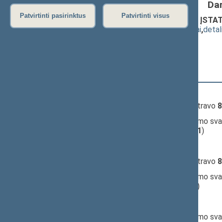
Da
Patvirtinti pasirinktus
Patvirtinti visus
Lietuvos banko įstatymo pakeitimo ĮST
(
dokumento tekstas
,
susiję dokumentai
,
detal
Pranešėjas(-ai):
Kęstutis Glaveckas
10:11:53
Kalbėjo
Jurgis Razma
10:13:23
Įvyko
registracija
(užsiregistravo
8
10:14:21
Įvyko
balsavimas
dėl pritarimo sva
(už
11
, prieš
57
, susilaikė
11
)
10:16:57
Kalbėjo
Julius Veselka
10:18:18
Įvyko
registracija
(užsiregistravo
8
10:19:00
Įvyko
balsavimas
dėl pritarimo sva
(už
7
, prieš
53
, susilaikė
20
)
10:19:41
Kalbėjo
Julius Veselka
10:21:00
Įvyko
balsavimas
dėl pritarimo sva