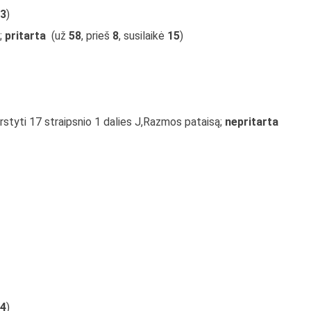
3
)
;
pritarta
(už
58
, prieš
8
, susilaikė
15
)
rstyti 17 straipsnio 1 dalies J,Razmos pataisą;
nepritarta
4
)