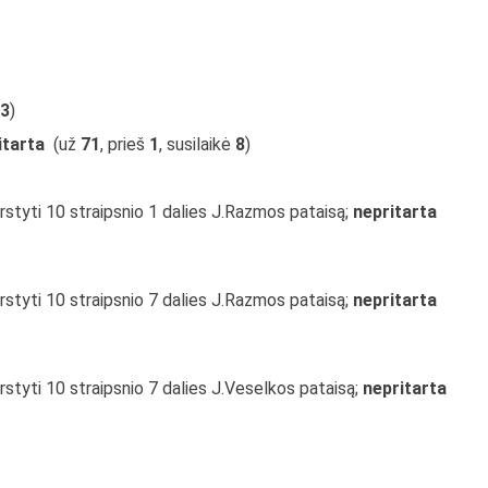
3
)
itarta
(už
71
, prieš
1
, susilaikė
8
)
rstyti 10 straipsnio 1 dalies J.Razmos pataisą;
nepritarta
rstyti 10 straipsnio 7 dalies J.Razmos pataisą;
nepritarta
rstyti 10 straipsnio 7 dalies J.Veselkos pataisą;
nepritarta