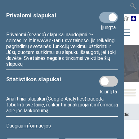
TAIS
TAR
LT
I
EN
Privalomi slapukai
Įjungta
Privalomi (seanso) slapukai naudojami e-
seimas.lrs.lt ir www.e-tar.lt svetainėse, jie reikalingi
pagrindinių svetainės funkcijų veikimui užtikrinti ir
Jūsų duotam sutikimui su slapuku išsaugoti, jei tokį
davėte. Svetainės negalės tinkamai veikti be šių
Seimo posėdžiai
slapukų.
Statistikos slapukai
Išjungta
Analitiniai slapukai (Google Analytics) padeda
tobulinti svetainę, renkant ir analizuojant informaciją
Pradžia
>
Seimo posėdžiai
>
Kadencijos
>
2016–2020 metų
apie jos lankomumą.
kadencija
>
6 neeilinė
>
2019-08-20
>
Vakarinis neeilinis posėdis
Daugiau informacijos
Lankomumas (2019-08-20, 319