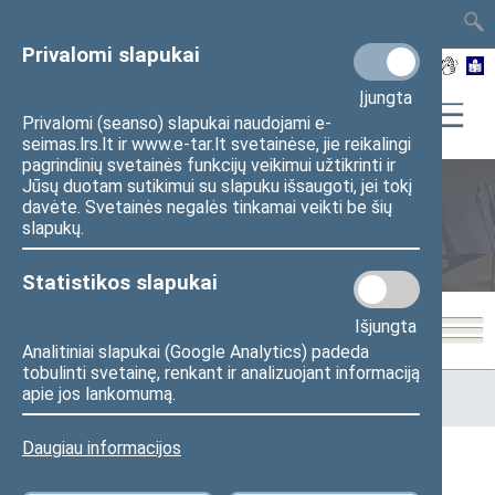
TAIS
TAR
LT
I
EN
Privalomi slapukai
Įjungta
Privalomi (seanso) slapukai naudojami e-
seimas.lrs.lt ir www.e-tar.lt svetainėse, jie reikalingi
pagrindinių svetainės funkcijų veikimui užtikrinti ir
Jūsų duotam sutikimui su slapuku išsaugoti, jei tokį
davėte. Svetainės negalės tinkamai veikti be šių
Seimo posėdžiai
slapukų.
Statistikos slapukai
Išjungta
Analitiniai slapukai (Google Analytics) padeda
tobulinti svetainę, renkant ir analizuojant informaciją
Pradžia
>
Seimo posėdžiai
>
Kadencijos
>
1992–1996 metų
apie jos lankomumą.
kadencija
>
7 eilinė
>
1995-10-17
Daugiau informacijos
1995-10-17 Seimo posėdžiuose