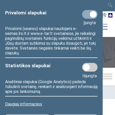
TAIS
TAR
LT
I
EN
Privalomi slapukai
Įjungta
Privalomi (seanso) slapukai naudojami e-
seimas.lrs.lt ir www.e-tar.lt svetainėse, jie reikalingi
pagrindinių svetainės funkcijų veikimui užtikrinti ir
Jūsų duotam sutikimui su slapuku išsaugoti, jei tokį
davėte. Svetainės negalės tinkamai veikti be šių
Seimo posėdžiai
slapukų.
Statistikos slapukai
Išjungta
Analitiniai slapukai (Google Analytics) padeda
tobulinti svetainę, renkant ir analizuojant informaciją
Pradžia
>
Seimo posėdžiai
>
Kadencijos
>
1996–2000 metų
apie jos lankomumą.
kadencija
>
8 eilinė
>
2000-07-20
Daugiau informacijos
2000-07-20 Seimo posėdžiuose