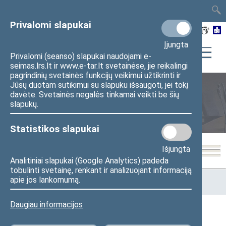
TAIS
TAR
LT
I
EN
Privalomi slapukai
Įjungta
Privalomi (seanso) slapukai naudojami e-
seimas.lrs.lt ir www.e-tar.lt svetainėse, jie reikalingi
pagrindinių svetainės funkcijų veikimui užtikrinti ir
Jūsų duotam sutikimui su slapuku išsaugoti, jei tokį
davėte. Svetainės negalės tinkamai veikti be šių
Seimo posėdžiai
slapukų.
Statistikos slapukai
Išjungta
Analitiniai slapukai (Google Analytics) padeda
tobulinti svetainę, renkant ir analizuojant informaciją
Pradžia
>
Seimo posėdžiai
>
Kadencijos
>
2000–2004 metų
apie jos lankomumą.
kadencija
>
6 eilinė
>
2003-05-20
Daugiau informacijos
2003-05-20 Seimo posėdžiuose