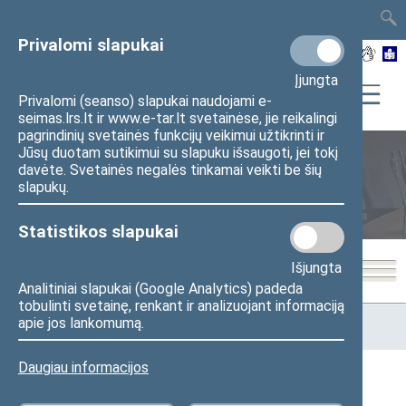
TAIS
TAR
LT
I
EN
Privalomi slapukai
Įjungta
Privalomi (seanso) slapukai naudojami e-
seimas.lrs.lt ir www.e-tar.lt svetainėse, jie reikalingi
pagrindinių svetainės funkcijų veikimui užtikrinti ir
Jūsų duotam sutikimui su slapuku išsaugoti, jei tokį
davėte. Svetainės negalės tinkamai veikti be šių
Seimo posėdžiai
slapukų.
Statistikos slapukai
Išjungta
Analitiniai slapukai (Google Analytics) padeda
tobulinti svetainę, renkant ir analizuojant informaciją
Pradžia
>
Seimo posėdžiai
>
Kadencijos
>
2000–2004 metų
apie jos lankomumą.
kadencija
>
6 eilinė
>
2003-06-26
Daugiau informacijos
2003-06-26 Seimo posėdžiuose