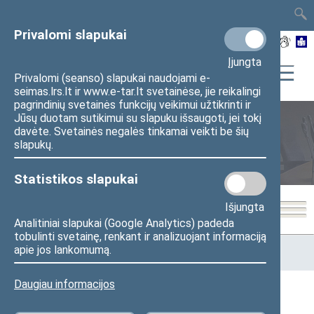
TAIS
TAR
LT
I
EN
Privalomi slapukai
Įjungta
Privalomi (seanso) slapukai naudojami e-
seimas.lrs.lt ir www.e-tar.lt svetainėse, jie reikalingi
pagrindinių svetainės funkcijų veikimui užtikrinti ir
Jūsų duotam sutikimui su slapuku išsaugoti, jei tokį
davėte. Svetainės negalės tinkamai veikti be šių
Seimo posėdžiai
slapukų.
Statistikos slapukai
Išjungta
Analitiniai slapukai (Google Analytics) padeda
tobulinti svetainę, renkant ir analizuojant informaciją
Pradžia
>
Seimo posėdžiai
>
Kadencijos
>
2016–2020 metų
apie jos lankomumą.
kadencija
>
2 eilinė
>
2017-06-08
Daugiau informacijos
2017-06-08 Seimo posėdžiuose