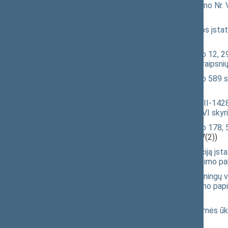
Administracinių bylų teisenos įstatymo Nr. 
4059(2))
Vaiko minimalios ir vidutinės priežiūros įs
4196(2))
Administracinių nusižengimų kodekso 12, 29,
631, 632, 635, 640, 642, 661, 673 straipsni
Administracinių nusižengimų kodekso 589 st
įstatymo projektas
(XIVP-389(2))
Kibernetinio saugumo įstatymo Nr. XII-1428 1
Įstatymo papildymo 17 straipsniu ir VI skyr
Administracinių nusižengimų kodekso 178, 5
galios įstatymo projektas
(XIVP-397(2))
Atsiskaitymo už žemės ūkio produkciją įstatym
Įstatymo septintojo skirsnio pavadinimo p
Mažmeninės prekybos įmonių nesąžiningų veiks
14, 15 straipsnių pakeitimo ir Įstatymo papi
395(2))
Nesąžiningos prekybos praktikos žemės ūki
projektas
(XIVP-394(2))