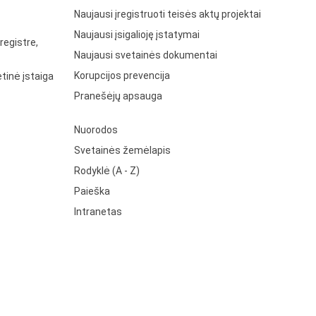
Naujausi įregistruoti teisės aktų projektai
Naujausi įsigalioję įstatymai
registre,
Naujausi svetainės dokumentai
Korupcijos prevencija
tinė įstaiga
Pranešėjų apsauga
Nuorodos
Svetainės žemėlapis
Rodyklė (A - Z)
Paieška
Intranetas