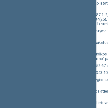
Pakuočių ir pakuočių atliekų tvarkymo įstaty
įstatymo projektas
(XIVP-172(3))
Atliekų tvarkymo įstatymo Nr. VIII-787 1, 2, 3,
34(7), 34(8), 34(15), 34(18), 34(23), 34(25),
pakeitimo ir Įstatymo papildymo 32(1) straip
Visuomenės sveikatos priežiūros įstatymo N
559(2))
Papildomosios ir alternatyviosios sveikatos
įstatymo projektas
(XIVP-558(2))
Seimo nutarimo „Dėl Lietuvos Respublikos S
sveikatos tarybos nuostatų patvirtinimo” pa
Sveikatos sistemos įstatymo Nr. I-552 67 
Sveikatos draudimo įstatymo Nr. I-1343 10
Pacientų teisių ir žalos sveikatai atlygini
(XIVP-514(2))
Seimo nutarimo „Dėl Arvydo Daugėlos atleid
(XIVP-620(2))
Seimo nutarimo „Dėl pritarimo skirti Lietuvo
projektas
(XIVP-621(2))