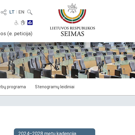
LT
I
EN
os (e. peticija)
arbų programa
Stenogramų leidiniai
2024–2028 metų kadencija