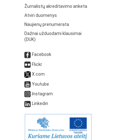
Žurnalistų akreditavimo anketa
Atviri duomenys
Naujienų prenumerata
Dažnai užduodami klausimai
(DUK)
Facebook
Flickr
X.com
Youtube
Instagram
Linkedin