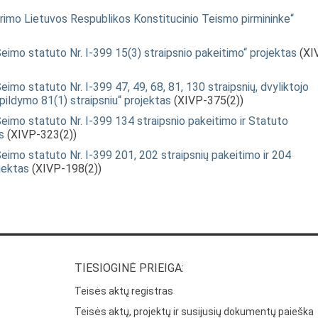
imo Lietuvos Respublikos Konstitucinio Teismo pirmininke“
imo statuto Nr. I-399 15(3) straipsnio pakeitimo“ projektas
(XI
mo statuto Nr. I-399 47, 49, 68, 81, 130 straipsnių, dvyliktojo
pildymo 81(1) straipsniu“ projektas
(XIVP-375(2))
imo statuto Nr. I-399 134 straipsnio pakeitimo ir Statuto
s
(XIVP-323(2))
imo statuto Nr. I-399 201, 202 straipsnių pakeitimo ir 204
jektas
(XIVP-198(2))
TIESIOGINĖ PRIEIGA:
Teisės aktų registras
Teisės aktų, projektų ir susijusių dokumentų paieška