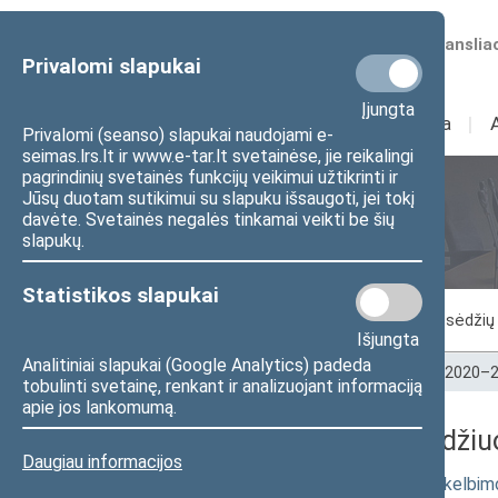
Numatomos transliac
Privalomi slapukai
Įjungta
Sudėtis
I
Veikla
I
Privalomi (seanso) slapukai naudojami e-
seimas.lrs.lt ir www.e-tar.lt svetainėse, jie reikalingi
pagrindinių svetainės funkcijų veikimui užtikrinti ir
Jūsų duotam sutikimui su slapuku išsaugoti, jei tokį
Seimo posėdžiai
davėte. Svetainės negalės tinkamai veikti be šių
slapukų.
Statistikos slapukai
Vykstantis posėdis
Posėdžiai
Posėdžių 
Išjungta
Analitiniai slapukai (Google Analytics) padeda
Pradžia
>
Seimo posėdžiai
>
Kadencijos
>
2020–2
tobulinti svetainę, renkant ir analizuojant informaciją
apie jos lankomumą.
2021-06-17 Seimo posėdžiuos
Daugiau informacijos
Seimo nutarimo „Dėl 2023 metų paskelbimo