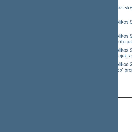
Seimo nutarimo „Dėl Danutės Jočienės skyr
projektas
(XIVP-622(2))
Seimo statuto „Dėl Lietuvos Respublikos Se
36(2))
Seimo statuto „Dėl Lietuvos Respublikos Sei
skirsnio pavadinimo pakeitimo ir Statuto pa
Seimo statuto „Dėl Lietuvos Respublikos Se
papildymo nauju 134(1) straipsniu“ projekta
Seimo statuto „Dėl Lietuvos Respublikos Se
straipsnio pripažinimo netekusiu galios“ pro
KONTAKTAI:
Gedimino pr. 53, 01109 Vilnius,
Lietuva