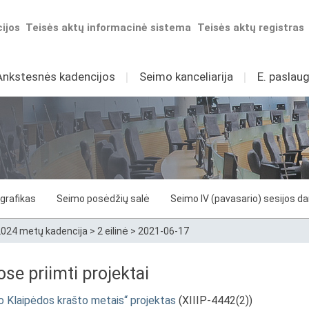
ijos
Teisės aktų informacinė sistema
Teisės aktų registras
Ankstesnės kadencijos
I
Seimo kanceliarija
I
E. paslaug
grafikas
Seimo posėdžių salė
Seimo IV (pavasario) sesijos d
024 metų kadencija
>
2 eilinė
>
2021-06-17
e priimti projektai
 Klaipėdos krašto metais“ projektas
(XIIIP-4442(2))