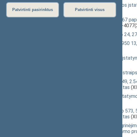
Asmens sveikatos priežiūros praktikos įsta
Patvirtinti pasirinktus
Patvirtinti visus
(XIVP-479(2))
Konstitucinio Teismo įstatymo Nr. I-67 papil
pakeitimo įstatymo projektas
(XIIIP-4077(
Lygių galimybių įstatymo Nr. IX-1826 24, 27
Seimo kontrolierių įstatymo Nr. VIII-950 13
4074(2))
Vaiko teisių apsaugos kontrolieriaus įstaty
(XIIIP-4073(2))
Pašto įstatymo Nr. VIII-1141 7 ir 10 straip
Civilinio kodekso 1.73, 1.122, 2.44, 2.49, 2.5
straipsnių pakeitimo įstatymo projektas
(XI
Gyvenamosios vietos deklaravimo įstatymo 
4066(2))
Administracinių nusižengimų kodekso 573, 57
straipsnių pakeitimo įstatymo projektas
(XI
Ikiteisminio administracinių ginčų nagrinėjim
10, 11, 20 straipsnių pakeitimo įstatymo pr