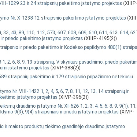
VIII-1029 23 ir 24 straipsnių pakeitimo įstatymo projektas
(XIIIP
tatymo Nr. X-1238 12 straipsnio pakeitimo įstatymo projektas
(XII
 33, 43, 89, 110, 112, 573, 607, 608, 609, 610, 611, 613, 614, 62
ų ir priedo pakeitimo įstatymo projektas
(XIIIP-4195(2))
raipsnio ir priedo pakeitimo ir Kodekso papildymo 480(1) straips
, 2, 6, 8, 9, 13 straipsnių, V skyriaus pavadinimo, priedo pakeitim
iumi įstatymo projektas
(XIVP-388(2))
89 straipsnių pakeitimo ir 179 straipsnio pripažinimo netekusiu
o Nr. VIII-1422 1, 2, 4, 5, 6, 7, 8, 11, 12, 13, 14 straipsnių ir
akeitimo įstatymo projektas
(XIVP-396(2))
mų draudimo įstatymo Nr. XI-626 1, 2, 3, 4, 5, 6, 8, 9, 9(1), 11,
ldymo 9(3), 9(4) straipsniais ir priedu įstatymo projektas
(XIVP-
o ir maisto produktų tiekimo grandinėje draudimo įstatymo