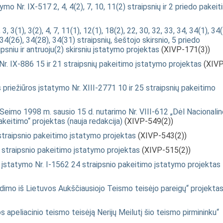
mo Nr. IX-517 2, 4, 4(2), 7, 10, 11(2) straipsnių ir 2 priedo pakei
 3(1), 3(2), 4, 7, 11(1), 12(1), 18(2), 22, 30, 32, 33, 34, 34(1), 34(
 34(26), 34(28), 34(31) straipsnių, šeštojo skirsnio, 5 priedo
sniu ir antruoju(2) skirsniu įstatymo projektas
(XIVP-171(3))
r. IX-886 15 ir 21 straipsnių pakeitimo įstatymo projektas
(XIVP
 priežiūros įstatymo Nr. XIII-2771 10 ir 25 straipsnių pakeitimo
eimo 1998 m. sausio 15 d. nutarimo Nr. VIII-612 „Dėl Nacionali
keitimo“ projektas (nauja redakcija)
(XIVP-549(2))
straipsnio pakeitimo įstatymo projektas
(XIVP-543(2))
 straipsnio pakeitimo įstatymo projektas
(XIVP-515(2))
mo įstatymo Nr. I-1562 24 straipsnio pakeitimo įstatymo projektas
imo iš Lietuvos Aukščiausiojo Teismo teisėjo pareigų“ projekta
s apeliacinio teismo teisėją Nerijų Meilutį šio teismo pirmininku“