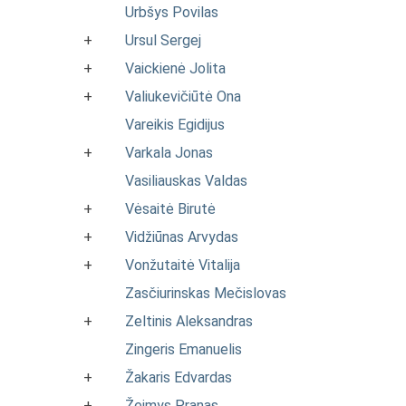
Urbšys Povilas
+
Ursul Sergej
+
Vaickienė Jolita
+
Valiukevičiūtė Ona
Vareikis Egidijus
+
Varkala Jonas
Vasiliauskas Valdas
+
Vėsaitė Birutė
+
Vidžiūnas Arvydas
+
Vonžutaitė Vitalija
Zasčiurinskas Mečislovas
+
Zeltinis Aleksandras
Zingeris Emanuelis
+
Žakaris Edvardas
+
Žeimys Pranas