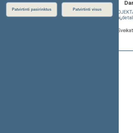
Da
Patvirtinti pasirinktus
Patvirtinti visus
Pagalbinio apvaisinimo ĮSTATYMO PROJEKTA
(
dokumento tekstas
,
susiję dokumentai
,
detal
Pranešėjas(-ai):
Alma Monkauskaitė
, Komiteto narė, Sveika
Registracijos laikas:
16:00:29
Registruota Seimo narių:
85
iš
140
Ačas Remigijus
+
Adomėnas Mantas
+
Aleknaitė Abramikienė Vilija
Anušauskas Arvydas
Ažubalis Audronius
Balsys Linas
Baltraitienė Virginija
+
Bartkevičius Kęstutis
+
Bastys Mindaugas