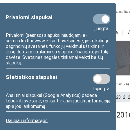
Numatomos transliac
Privalomi slapukai
Įjungta
Sudėtis
I
Veikla
I
Privalomi (seanso) slapukai naudojami e-
seimas.lrs.lt ir www.e-tar.lt svetainėse, jie reikalingi
pagrindinių svetainės funkcijų veikimui užtikrinti ir
Jūsų duotam sutikimui su slapuku išsaugoti, jei tokį
Seimo posėdžiai
davėte. Svetainės negalės tinkamai veikti be šių
slapukų.
Statistikos slapukai
Vykstantis posėdis
Posėdžiai
Posėdžių 
Išjungta
Analitiniai slapukai (Google Analytics) padeda
Pradžia
>
Seimo posėdžiai
>
Kadencijos
>
2012–2
tobulinti svetainę, renkant ir analizuojant informaciją
apie jos lankomumą.
Registracijos rezultatai (201
Daugiau informacijos