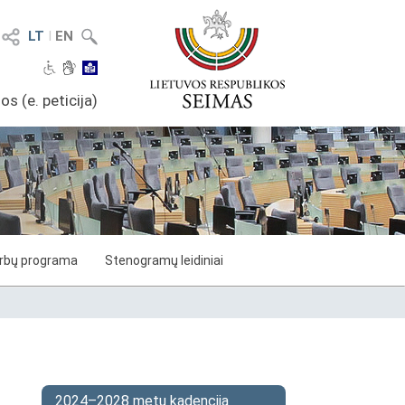
LT
I
EN
os (e. peticija)
arbų programa
Stenogramų leidiniai
2024–2028 metų kadencija