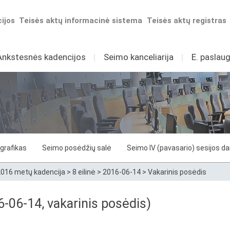
ijos
Teisės aktų informacinė sistema
Teisės aktų registras
Ankstesnės kadencijos
I
Seimo kanceliarija
I
E. paslaug
grafikas
Seimo posėdžių salė
Seimo IV (pavasario) sesijos d
016 metų kadencija
>
8 eilinė
>
2016-06-14
>
Vakarinis posėdis
6-06-14, vakarinis posėdis)