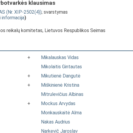
rbotvarkės klausimas
S (Nr. XIP-2502(4))
; svarstymas
i informacija
)
tos reikalų komitetas, Lietuvos Respublikos Seimas
+
Mikalauskas Vidas
Mikolaitis Gintautas
+
Mikutienė Dangutė
+
Miškinienė Kristina
Mitrulevičius Albinas
+
Mockus Arvydas
Monkauskaitė Alma
Nakas Audrius
Narkevič Jaroslav