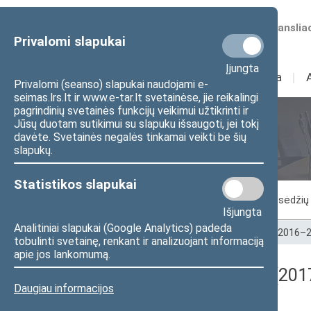
Numatomos transliac
Privalomi slapukai
Įjungta
Sudėtis
I
Veikla
I
Privalomi (seanso) slapukai naudojami e-
seimas.lrs.lt ir www.e-tar.lt svetainėse, jie reikalingi
pagrindinių svetainės funkcijų veikimui užtikrinti ir
Jūsų duotam sutikimui su slapuku išsaugoti, jei tokį
Seimo posėdžiai
davėte. Svetainės negalės tinkamai veikti be šių
slapukų.
Statistikos slapukai
Vykstantis posėdis
Posėdžiai
Posėdžių 
Išjungta
Analitiniai slapukai (Google Analytics) padeda
Pradžia
>
Seimo posėdžiai
>
Kadencijos
>
2016–2
tobulinti svetainę, renkant ir analizuojant informaciją
apie jos lankomumą.
Registracijos rezultatai (201
Daugiau informacijos