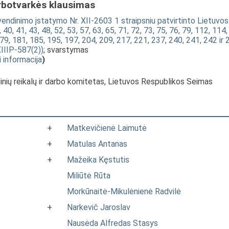
rbotvarkės klausimas
yvendinimo įstatymo Nr. XII-2603 1 straipsniu patvirtinto Lietuvos
0, 41, 43, 48, 52, 53, 57, 63, 65, 71, 72, 73, 75, 76, 79, 112, 114,
79, 181, 185, 195, 197, 204, 209, 217, 221, 237, 240, 241, 242 ir 
XIIIP-587(2))
; svarstymas
i informacija
)
linių reikalų ir darbo komitetas, Lietuvos Respublikos Seimas
+
Matkevičienė Laimutė
+
Matulas Antanas
+
Mažeika Kęstutis
Miliūtė Rūta
Morkūnaitė-Mikulėnienė Radvilė
+
Narkevič Jaroslav
Nausėda Alfredas Stasys