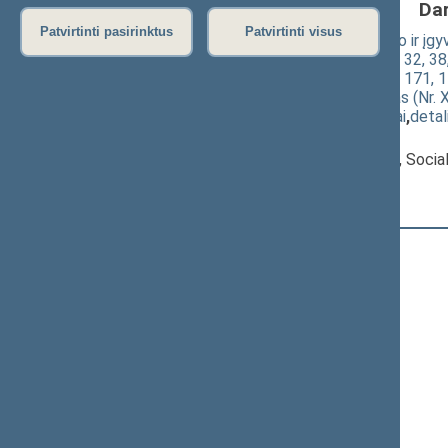
Da
Patvirtinti pasirinktus
Patvirtinti visus
Darbo kodekso patvirtinimo, įsigaliojimo ir įg
Respublikos darbo kodekso 21, 23, 31, 32, 38, 4
115, 117, 120, 127, 144, 147, 168, 169, 171, 1
straipsnių pakeitimo įstatymo projektas (Nr. 
(
dokumento tekstas
,
susiję dokumentai
,
detal
Pranešėjas(-ai):
Algirdas Sysas
, Komiteto pirmininkas, Socia
Registracijos laikas:
11:49:12
Registruota Seimo narių:
98
iš
141
+
Ačienė Vida
+
Adomėnas Mantas
+
Alekna Virgilijus
+
Andrikis Rimas
+
Anušauskas Arvydas
Armonaitė Aušrinė
Ažubalis Audronius