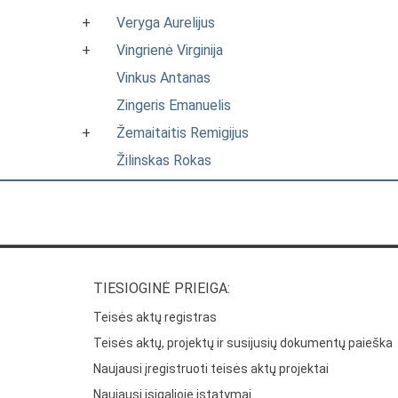
+
Veryga Aurelijus
+
Vingrienė Virginija
Vinkus Antanas
Zingeris Emanuelis
+
Žemaitaitis Remigijus
Žilinskas Rokas
TIESIOGINĖ PRIEIGA:
Teisės aktų registras
Teisės aktų, projektų ir susijusių dokumentų paieška
Naujausi įregistruoti teisės aktų projektai
Naujausi įsigalioję įstatymai