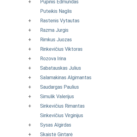
+
Pupinis Edmundas
Puteikis Naglis
+
Rastenis Vytautas
+
Razma Jurgis
+
Rimkus Juozas
+
Rinkevičius Viktoras
+
Rozova Irina
+
Sabatauskas Julius
+
Salamakinas Algimantas
+
Saudargas Paulius
+
Simulik Valerijus
+
Sinkevičius Rimantas
Sinkevičius Virginijus
+
Sysas Algirdas
+
Skaistė Gintarė