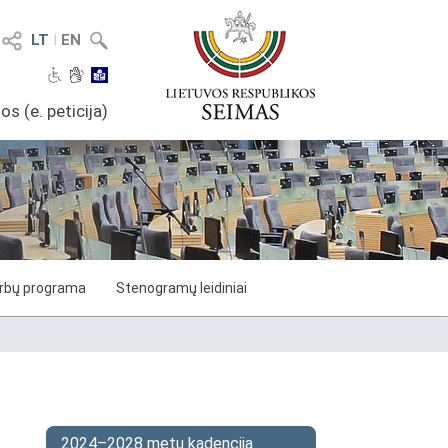
LT
I
EN
os (e. peticija)
arbų programa
Stenogramų leidiniai
2024–2028 metų kadencija