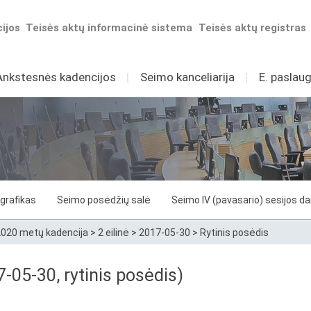
ijos
Teisės aktų informacinė sistema
Teisės aktų registras
Ankstesnės kadencijos
I
Seimo kanceliarija
I
E. paslaug
grafikas
Seimo posėdžių salė
Seimo IV (pavasario) sesijos d
020 metų kadencija
>
2 eilinė
>
2017-05-30
>
Rytinis posėdis
7-05-30, rytinis posėdis)