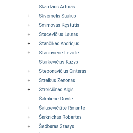
Skardžius Artūras
+
Skvernelis Saulius
+
Smirnovas Kęstutis
+
Stacevičius Lauras
+
Stančikas Andriejus
+
Staniuvienė Levutė
Starkevičius Kazys
+
Steponavičius Gintaras
+
Streikus Zenonas
+
Strelčiūnas Algis
Šakalienė Dovilė
+
Šalaševičiūtė Rimantė
+
Šarknickas Robertas
+
Šedbaras Stasys