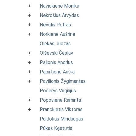
+
Navickienė Monika
+
Nekrošius Arvydas
+
Nevulis Petras
+
Norkienė Aušrinė
Olekas Juozas
+
Olševski Česlav
+
Palionis Andrius
+
Papirtienė Aušra
+
Pavilionis Žygimantas
Poderys Virgilijus
+
Popovienė Raminta
+
Pranckietis Viktoras
Puidokas Mindaugas
Pūkas Kęstutis