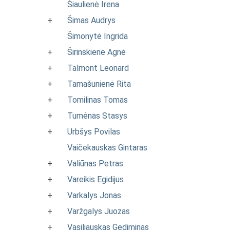
Šiaulienė Irena
+
Šimas Audrys
Šimonytė Ingrida
+
Širinskienė Agnė
+
Talmont Leonard
+
Tamašunienė Rita
+
Tomilinas Tomas
+
Tumėnas Stasys
+
Urbšys Povilas
Vaičekauskas Gintaras
+
Valiūnas Petras
+
Vareikis Egidijus
+
Varkalys Jonas
+
Varžgalys Juozas
+
Vasiliauskas Gediminas