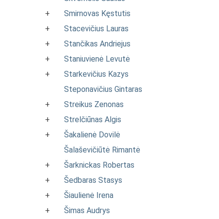
+
Smirnovas Kęstutis
+
Stacevičius Lauras
+
Stančikas Andriejus
+
Staniuvienė Levutė
+
Starkevičius Kazys
Steponavičius Gintaras
+
Streikus Zenonas
+
Strelčiūnas Algis
+
Šakalienė Dovilė
Šalaševičiūtė Rimantė
+
Šarknickas Robertas
+
Šedbaras Stasys
+
Šiaulienė Irena
+
Šimas Audrys