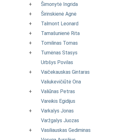
+
Šimonytė Ingrida
+
Širinskienė Agnė
+
Talmont Leonard
+
Tamašunienė Rita
+
Tomilinas Tomas
+
Tumėnas Stasys
Urbšys Povilas
+
Vaičekauskas Gintaras
Valiukevičiūtė Ona
+
Valiūnas Petras
Vareikis Egidijus
+
Varkalys Jonas
Varžgalys Juozas
+
Vasiliauskas Gediminas
Veryga Aurelijus