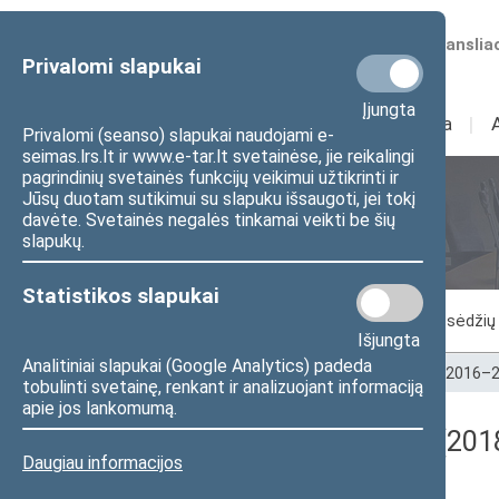
Numatomos transliac
Privalomi slapukai
Įjungta
Sudėtis
I
Veikla
I
Privalomi (seanso) slapukai naudojami e-
seimas.lrs.lt ir www.e-tar.lt svetainėse, jie reikalingi
pagrindinių svetainės funkcijų veikimui užtikrinti ir
Jūsų duotam sutikimui su slapuku išsaugoti, jei tokį
Seimo posėdžiai
davėte. Svetainės negalės tinkamai veikti be šių
slapukų.
Statistikos slapukai
Vykstantis posėdis
Posėdžiai
Posėdžių 
Išjungta
Analitiniai slapukai (Google Analytics) padeda
Pradžia
>
Seimo posėdžiai
>
Kadencijos
>
2016–2
tobulinti svetainę, renkant ir analizuojant informaciją
apie jos lankomumą.
Registracijos rezultatai (201
Daugiau informacijos