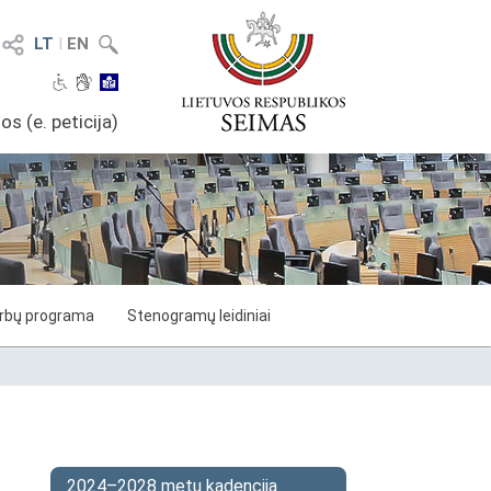
LT
I
EN
os (e. peticija)
arbų programa
Stenogramų leidiniai
2024–2028 metų kadencija