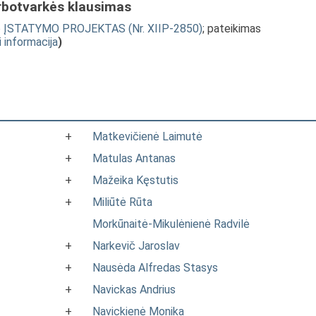
rbotvarkės klausimas
itimo ĮSTATYMO PROJEKTAS (Nr. XIIP-2850)
; pateikimas
i informacija
)
+
Matkevičienė Laimutė
+
Matulas Antanas
+
Mažeika Kęstutis
+
Miliūtė Rūta
Morkūnaitė-Mikulėnienė Radvilė
+
Narkevič Jaroslav
+
Nausėda Alfredas Stasys
+
Navickas Andrius
+
Navickienė Monika