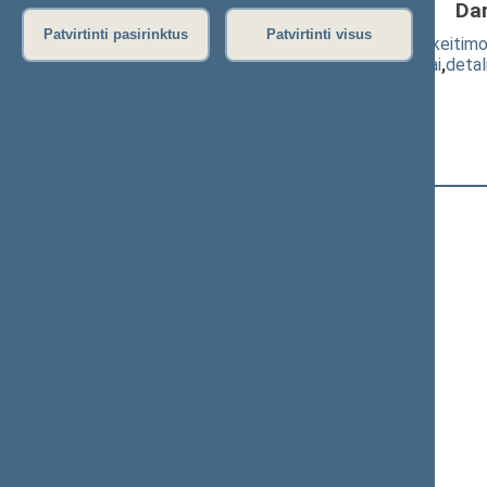
Da
Patvirtinti pasirinktus
Patvirtinti visus
Konstitucijos 66, 74 ir 78 straipsnių pake
(
dokumento tekstas
,
susiję dokumentai
,
detal
Pranešėjas(-ai):
Jurgis Razma
Registracijos laikas:
10:41:30
Registruota Seimo narių:
104
iš
141
+
Ačienė Vida
+
Adomėnas Mantas
+
Alekna Virgilijus
Andrikis Rimas
+
Anušauskas Arvydas
Armonaitė Aušrinė
+
Ažubalis Audronius
+
Ąžuolas Valius
Bacvinka Kęstutis