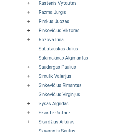
+
Rastenis Vytautas
+
Razma Jurgis
+
Rimkus Juozas
+
Rinkevičius Viktoras
+
Rozova Irina
Sabatauskas Julius
Salamakinas Algimantas
+
Saudargas Paulius
+
Simulik Valerijus
+
Sinkevičius Rimantas
Sinkevičius Virginijus
+
Sysas Algirdas
+
Skaistė Gintarė
+
Skardžius Artūras
Skvernelis Saulius