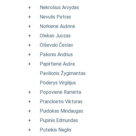
+
Nekrošius Arvydas
+
Nevulis Petras
+
Norkienė Aušrinė
+
Olekas Juozas
+
Olševski Česlav
+
Palionis Andrius
+
Papirtienė Aušra
Pavilionis Žygimantas
Poderys Virgilijus
+
Popovienė Raminta
+
Pranckietis Viktoras
+
Puidokas Mindaugas
+
Pupinis Edmundas
+
Puteikis Naglis