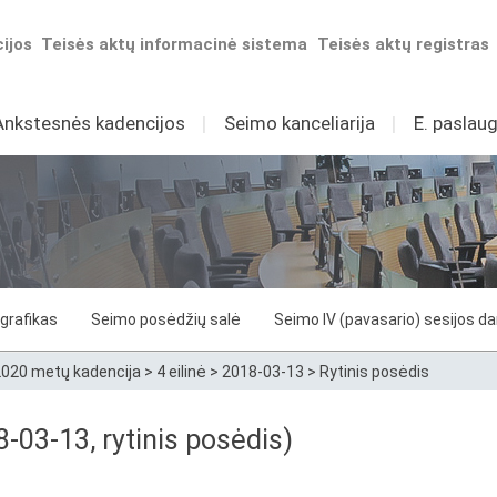
ijos
Teisės aktų informacinė sistema
Teisės aktų registras
Ankstesnės kadencijos
I
Seimo kanceliarija
I
E. paslaug
grafikas
Seimo posėdžių salė
Seimo IV (pavasario) sesijos d
020 metų kadencija
>
4 eilinė
>
2018-03-13
>
Rytinis posėdis
8-03-13, rytinis posėdis)