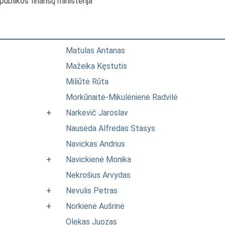
publikos finansų ministerija
Matulas Antanas
Mažeika Kęstutis
Miliūtė Rūta
Morkūnaitė-Mikulėnienė Radvilė
+
Narkevič Jaroslav
Nausėda Alfredas Stasys
Navickas Andrius
+
Navickienė Monika
Nekrošius Arvydas
+
Nevulis Petras
+
Norkienė Aušrinė
Olekas Juozas