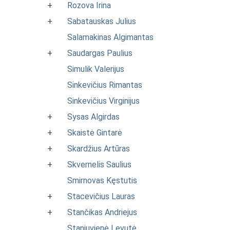
+
Rozova Irina
+
Sabatauskas Julius
Salamakinas Algimantas
+
Saudargas Paulius
Simulik Valerijus
Sinkevičius Rimantas
Sinkevičius Virginijus
+
Sysas Algirdas
+
Skaistė Gintarė
+
Skardžius Artūras
+
Skvernelis Saulius
Smirnovas Kęstutis
+
Stacevičius Lauras
+
Stančikas Andriejus
Staniuvienė Levutė