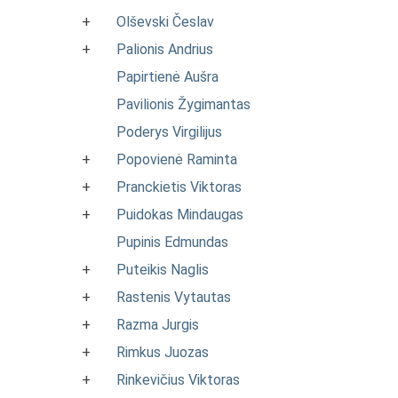
+
Olševski Česlav
+
Palionis Andrius
Papirtienė Aušra
Pavilionis Žygimantas
Poderys Virgilijus
+
Popovienė Raminta
+
Pranckietis Viktoras
+
Puidokas Mindaugas
Pupinis Edmundas
+
Puteikis Naglis
+
Rastenis Vytautas
+
Razma Jurgis
+
Rimkus Juozas
+
Rinkevičius Viktoras