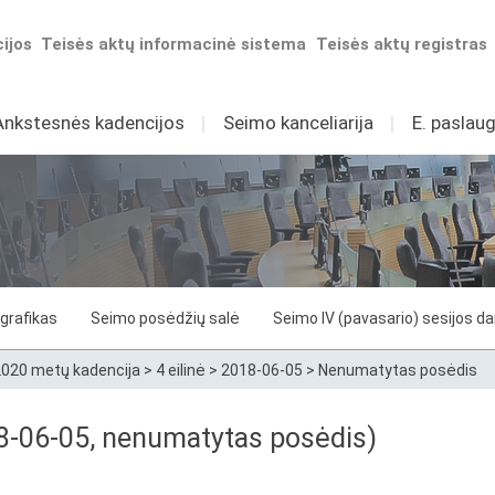
ijos
Teisės aktų informacinė sistema
Teisės aktų registras
Ankstesnės kadencijos
I
Seimo kanceliarija
I
E. paslaug
grafikas
Seimo posėdžių salė
Seimo IV (pavasario) sesijos d
020 metų kadencija
>
4 eilinė
>
2018-06-05
>
Nenumatytas posėdis
018-06-05, nenumatytas posėdis)