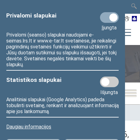
TAIS
TAR
LT
I
EN
Privalomi slapukai
Įjungta
Privalomi (seanso) slapukai naudojami e-
seimas.lrs.lt ir www.e-tar.lt svetainėse, jie reikalingi
pagrindinių svetainės funkcijų veikimui užtikrinti ir
Jūsų duotam sutikimui su slapuku išsaugoti, jei tokį
davėte. Svetainės negalės tinkamai veikti be šių
Seimo posėdžiai
slapukų.
Statistikos slapukai
Išjungta
Analitiniai slapukai (Google Analytics) padeda
tobulinti svetainę, renkant ir analizuojant informaciją
Pradžia
>
Seimo posėdžiai
>
Kadencijos
>
2016–2020 metų
apie jos lankomumą.
kadencija
>
4 eilinė
>
2018-06-26
>
Vakarinis posėdis
Daugiau informacijos
Registracijos rezultatai (2018-06-26,