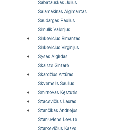
Sabatauskas Julius
Salamakinas Algimantas
Saudargas Paulius
Simulik Valerijus
+
Sinkevičius Rimantas
Sinkevičius Virginijus
+
Sysas Algirdas
Skaistė Gintarė
+
Skardžius Artūras
Skvernelis Saulius
+
Smirnovas Kęstutis
+
Stacevičius Lauras
+
Stančikas Andriejus
Staniuvienė Levutė
Starkevičius Kazys