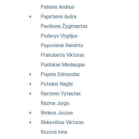
Palionis Andrius
+
Papirtienė Aušra
Pavilionis Žygimantas
Poderys Virgilijus
Popovienė Raminta
Pranckietis Viktoras
Puidokas Mindaugas
+
Pupinis Edmundas
+
Puteikis Naglis
+
Rastenis Vytautas
Razma Jurgis
+
Rimkus Juozas
+
Rinkevičius Viktoras
Rozova Irina