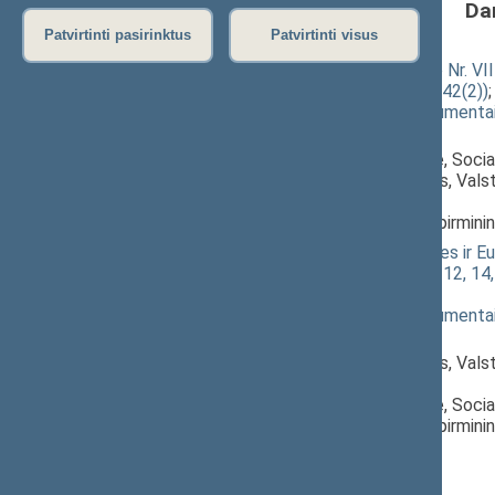
Da
Patvirtinti pasirinktus
Patvirtinti visus
Diplomatinės tarnybos įstatymo Nr. VII
įstatymo projektas (Nr. XIIIP-2742(2))
(
dokumento tekstas
,
susiję dokumenta
Pranešėjas(-ai):
Gintarė Skaistė
, Komiteto narė, Socia
Ričardas Juška
, Komiteto narys, Vals
Seimas,
Juozas Bernatonis
, Komiteto pirmini
Asmenų delegavimo į tarptautines ir Eur
įstatymo Nr. X-1262 3, 5, 6, 7, 9, 12, 14
2743(2))
; svarstymas
(
dokumento tekstas
,
susiję dokumenta
Pranešėjas(-ai):
Ričardas Juška
, Komiteto narys, Vals
Seimas,
Gintarė Skaistė
, Komiteto narė, Socia
Juozas Bernatonis
, Komiteto pirmini
Registracijos laikas:
19:20:56
Registruota Seimo narių:
56
iš
141