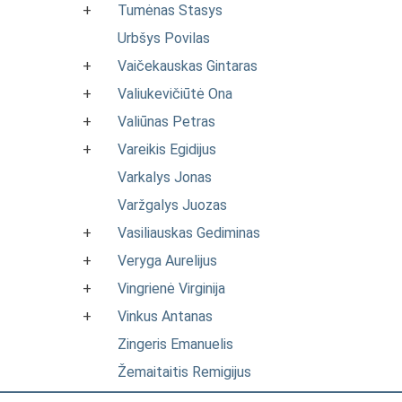
+
Tumėnas Stasys
Urbšys Povilas
+
Vaičekauskas Gintaras
+
Valiukevičiūtė Ona
+
Valiūnas Petras
+
Vareikis Egidijus
Varkalys Jonas
Varžgalys Juozas
+
Vasiliauskas Gediminas
+
Veryga Aurelijus
+
Vingrienė Virginija
+
Vinkus Antanas
Zingeris Emanuelis
Žemaitaitis Remigijus