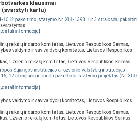
rbotvarkės klausimai
(svarstyti kartu)
I-1012 pakeitimo įstatymo Nr. XIII-1393 1 ir 3 straipsnių pakeiti
; svarstymas
i
,
detali informacija
)
linių reikalų ir darbo komitetas, Lietuvos Respublikos Seimas,
tybės valdymo ir savivaldybių komitetas, Lietuvos Respublikos
nkas, Užsienio reikalų komitetas, Lietuvos Respublikos Seimas
opos Sąjungos institucijas ar užsienio valstybių institucijas
, 15, 17 straipsnių ir priedo pakeitimo įstatymo projektas (Nr. XIII
i
,
detali informacija
)
tybės valdymo ir savivaldybių komitetas, Lietuvos Respublikos
linių reikalų ir darbo komitetas, Lietuvos Respublikos Seimas,
nkas, Užsienio reikalų komitetas, Lietuvos Respublikos Seimas