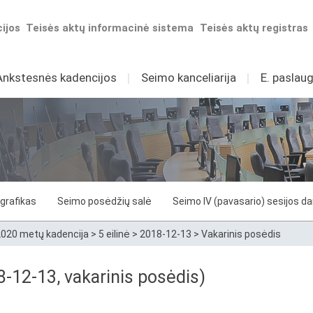
ijos
Teisės aktų informacinė sistema
Teisės aktų registras
Ankstesnės kadencijos
I
Seimo kanceliarija
I
E. paslaug
grafikas
Seimo posėdžių salė
Seimo IV (pavasario) sesijos d
020 metų kadencija
>
5 eilinė
>
2018-12-13
>
Vakarinis posėdis
8-12-13, vakarinis posėdis)