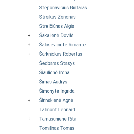
Steponavičius Gintaras
Streikus Zenonas
Strelčiūnas Algis
+
Šakalienė Dovilė
+
Šalaševičiūtė Rimantė
+
Šarknickas Robertas
Šedbaras Stasys
Šiaulienė Irena
Šimas Audrys
Šimonytė Ingrida
+
Širinskienė Agnė
Talmont Leonard
+
Tamašunienė Rita
Tomilinas Tomas