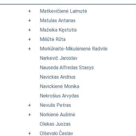
+
Matkevičienė Laimutė
+
Matulas Antanas
+
Mažeika Kęstutis
+
Miliūtė Rūta
+
Morkūnaitė-Mikulėnienė Radvilė
Narkevič Jaroslav
Nausėda Alfredas Stasys
Navickas Andrius
Navickienė Monika
Nekrošius Arvydas
+
Nevulis Petras
+
Norkienė Aušrinė
Olekas Juozas
+
Olševski Česlav