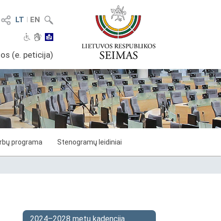
LT
I
EN
os (e. peticija)
arbų programa
Stenogramų leidiniai
2024–2028 metų kadencija