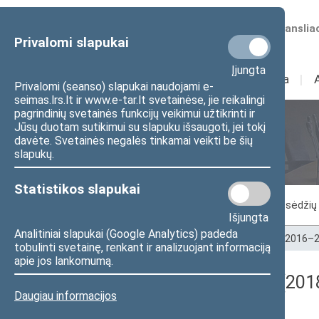
Numatomos transliac
Privalomi slapukai
Įjungta
Sudėtis
I
Veikla
I
Privalomi (seanso) slapukai naudojami e-
seimas.lrs.lt ir www.e-tar.lt svetainėse, jie reikalingi
pagrindinių svetainės funkcijų veikimui užtikrinti ir
Jūsų duotam sutikimui su slapuku išsaugoti, jei tokį
Seimo posėdžiai
davėte. Svetainės negalės tinkamai veikti be šių
slapukų.
Statistikos slapukai
Vykstantis posėdis
Posėdžiai
Posėdžių 
Išjungta
Analitiniai slapukai (Google Analytics) padeda
Pradžia
>
Seimo posėdžiai
>
Kadencijos
>
2016–2
tobulinti svetainę, renkant ir analizuojant informaciją
apie jos lankomumą.
Registracijos rezultatai (201
Daugiau informacijos