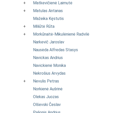
+
Matkevičienė Laimutė
+
Matulas Antanas
Mažeika Kęstutis
+
Miliūtė Rūta
+
Morkūnaitė-Mikulėnienė Radvilė
Narkevič Jaroslav
Nausėda Alfredas Stasys
Navickas Andrius
Navickienė Monika
Nekrošius Arvydas
+
Nevulis Petras
Norkienė Aušrinė
Olekas Juozas
Olševski Česlav
Palionis Andrius