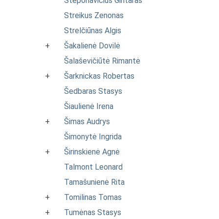
Steponavičius Gintaras
Streikus Zenonas
Strelčiūnas Algis
+
Šakalienė Dovilė
Šalaševičiūtė Rimantė
+
Šarknickas Robertas
Šedbaras Stasys
Šiaulienė Irena
+
Šimas Audrys
Šimonytė Ingrida
+
Širinskienė Agnė
Talmont Leonard
Tamašunienė Rita
+
Tomilinas Tomas
+
Tumėnas Stasys