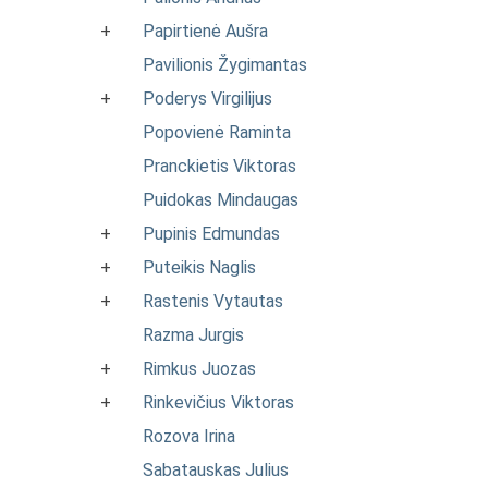
+
Papirtienė Aušra
Pavilionis Žygimantas
+
Poderys Virgilijus
Popovienė Raminta
Pranckietis Viktoras
Puidokas Mindaugas
+
Pupinis Edmundas
+
Puteikis Naglis
+
Rastenis Vytautas
Razma Jurgis
+
Rimkus Juozas
+
Rinkevičius Viktoras
Rozova Irina
Sabatauskas Julius