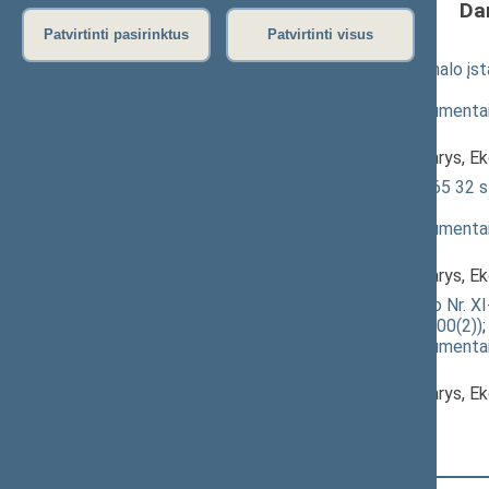
Da
Patvirtinti pasirinktus
Patvirtinti visus
Suskystintų gamtinių dujų terminalo įs
XIIIP-2698(2))
; svarstymas
(
dokumento tekstas
,
susiję dokumenta
Pranešėjas(-ai):
Virgilijus Poderys
, Komiteto narys, 
Šilumos ūkio įstatymo Nr. IX-1565 32 s
svarstymas
(
dokumento tekstas
,
susiję dokumenta
Pranešėjas(-ai):
Virgilijus Poderys
, Komiteto narys, 
Energijos išteklių rinkos įstatymo Nr. XI
įstatymo projektas (Nr. XIIIP-2700(2))
(
dokumento tekstas
,
susiję dokumenta
Pranešėjas(-ai):
Virgilijus Poderys
, Komiteto narys, 
Registracijos laikas:
19:58:19
Registruota Seimo narių:
53
iš
141