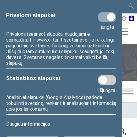
TAIS
TAR
LT
I
EN
Privalomi slapukai
Įjungta
Privalomi (seanso) slapukai naudojami e-
seimas.lrs.lt ir www.e-tar.lt svetainėse, jie reikalingi
pagrindinių svetainės funkcijų veikimui užtikrinti ir
Jūsų duotam sutikimui su slapuku išsaugoti, jei tokį
davėte. Svetainės negalės tinkamai veikti be šių
Seimo posėdžiai
slapukų.
Statistikos slapukai
Išjungta
Analitiniai slapukai (Google Analytics) padeda
tobulinti svetainę, renkant ir analizuojant informaciją
Pradžia
>
Seimo posėdžiai
>
Kadencijos
>
2008–2012 metų
apie jos lankomumą.
kadencija
>
1 eilinė
>
2008-12-18
>
Vakarinis posėdis
Daugiau informacijos
Registracijos rezultatai (2008-12-18,