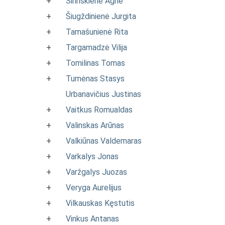
+
Širinskienė Agnė
+
Šiugždinienė Jurgita
+
Tamašunienė Rita
+
Targamadzė Vilija
+
Tomilinas Tomas
+
Tumėnas Stasys
Urbanavičius Justinas
+
Vaitkus Romualdas
+
Valinskas Arūnas
+
Valkiūnas Valdemaras
+
Varkalys Jonas
+
Varžgalys Juozas
+
Veryga Aurelijus
+
Vilkauskas Kęstutis
+
Vinkus Antanas