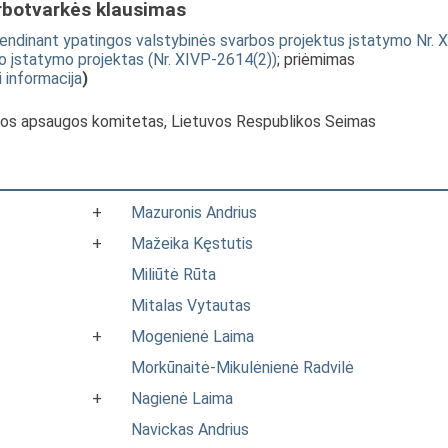
rbotvarkės klausimas
dinant ypatingos valstybinės svarbos projektus įstatymo Nr. X
timo įstatymo projektas (Nr. XIVP-2614(2))
; priėmimas
i informacija
)
nkos apsaugos komitetas, Lietuvos Respublikos Seimas
+
Mazuronis Andrius
+
Mažeika Kęstutis
Miliūtė Rūta
Mitalas Vytautas
+
Mogenienė Laima
Morkūnaitė-Mikulėnienė Radvilė
+
Nagienė Laima
Navickas Andrius