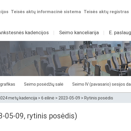
ijos
Teisės aktų informacinė sistema
Teisės aktų registras
Ankstesnės kadencijos
I
Seimo kanceliarija
I
E. paslaug
grafikas
Seimo posėdžių salė
Seimo IV (pavasario) sesijos d
024 metų kadencija
>
6 eilinė
>
2023-05-09
>
Rytinis posėdis
3-05-09, rytinis posėdis)