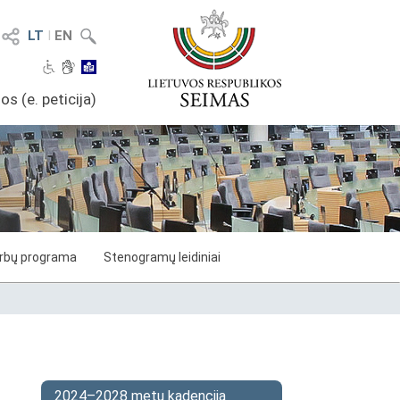
LT
I
EN
os (e. peticija)
arbų programa
Stenogramų leidiniai
2024–2028 metų kadencija