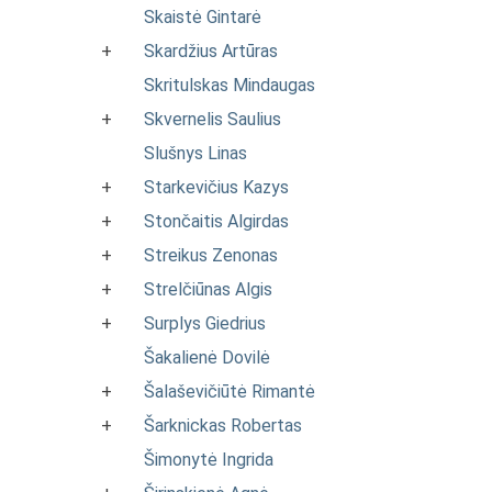
Skaistė Gintarė
+
Skardžius Artūras
Skritulskas Mindaugas
+
Skvernelis Saulius
Slušnys Linas
+
Starkevičius Kazys
+
Stončaitis Algirdas
+
Streikus Zenonas
+
Strelčiūnas Algis
+
Surplys Giedrius
Šakalienė Dovilė
+
Šalaševičiūtė Rimantė
+
Šarknickas Robertas
Šimonytė Ingrida