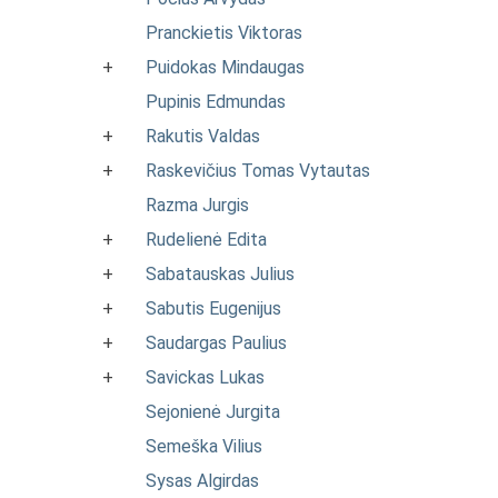
Pranckietis Viktoras
+
Puidokas Mindaugas
Pupinis Edmundas
+
Rakutis Valdas
+
Raskevičius Tomas Vytautas
Razma Jurgis
+
Rudelienė Edita
+
Sabatauskas Julius
+
Sabutis Eugenijus
+
Saudargas Paulius
+
Savickas Lukas
Sejonienė Jurgita
Semeška Vilius
Sysas Algirdas