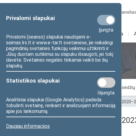
Numatomos transliac
Privalomi slapukai
Įjungta
Sudėtis
I
Veikla
I
Privalomi (seanso) slapukai naudojami e-
seimas.lrs.lt ir www.e-tar.lt svetainėse, jie reikalingi
pagrindinių svetainės funkcijų veikimui užtikrinti ir
Jūsų duotam sutikimui su slapuku išsaugoti, jei tokį
Seimo posėdžiai
davėte. Svetainės negalės tinkamai veikti be šių
slapukų.
Statistikos slapukai
Vykstantis posėdis
Posėdžiai
Posėdžių 
Išjungta
Analitiniai slapukai (Google Analytics) padeda
Pradžia
>
Seimo posėdžiai
>
Kadencijos
>
2020–2
tobulinti svetainę, renkant ir analizuojant informaciją
apie jos lankomumą.
Registracijos rezultatai (202
Daugiau informacijos