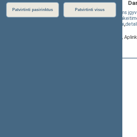
Da
Patvirtinti pasirinktus
Patvirtinti visus
Žemės paėmimo visuomenės poreikiams įgyven
1307 2, 3, 4, 5, 6, 7, 8 ir 16 straipsnių pakei
(
dokumento tekstas
,
susiję dokumentai
,
detal
Pranešėjas(-ai):
Aistė Gedvilienė
, Komiteto pirmininkė, Apli
Registracijos laikas:
11:03:09
Registruota Seimo narių:
84
iš
140
+
Adomaitis Kasparas
Alekna Virgilijus
Aleknaitė Abramikienė Vilija
+
Anušauskas Arvydas
Armonaitė Aušrinė
Asanavičiūtė Dalia
+
Ažubalis Audronius
+
Ąžuolas Valius