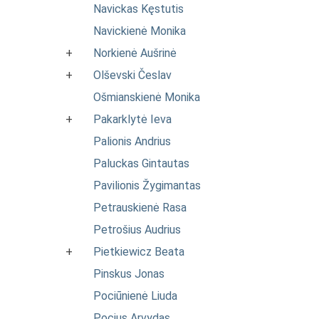
Navickas Kęstutis
Navickienė Monika
+
Norkienė Aušrinė
+
Olševski Česlav
Ošmianskienė Monika
+
Pakarklytė Ieva
Palionis Andrius
Paluckas Gintautas
Pavilionis Žygimantas
Petrauskienė Rasa
Petrošius Audrius
+
Pietkiewicz Beata
Pinskus Jonas
Pociūnienė Liuda
Pocius Arvydas