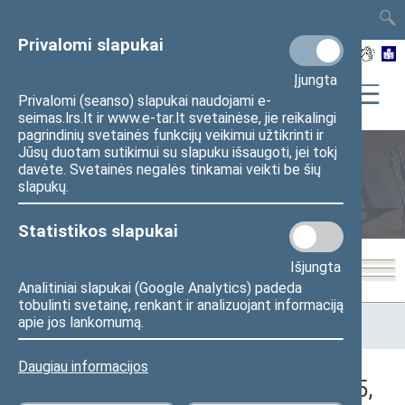
TAIS
TAR
LT
I
EN
Privalomi slapukai
Įjungta
Privalomi (seanso) slapukai naudojami e-
seimas.lrs.lt ir www.e-tar.lt svetainėse, jie reikalingi
pagrindinių svetainės funkcijų veikimui užtikrinti ir
Jūsų duotam sutikimui su slapuku išsaugoti, jei tokį
davėte. Svetainės negalės tinkamai veikti be šių
Seimo posėdžiai
slapukų.
Statistikos slapukai
Išjungta
Analitiniai slapukai (Google Analytics) padeda
tobulinti svetainę, renkant ir analizuojant informaciją
Pradžia
>
Seimo posėdžiai
>
Kadencijos
>
2024–2028 metų
apie jos lankomumą.
kadencija
>
2 eilinė
>
2025-03-25
>
Vakarinis posėdis
Daugiau informacijos
Registracijos rezultatai (2025-03-25,