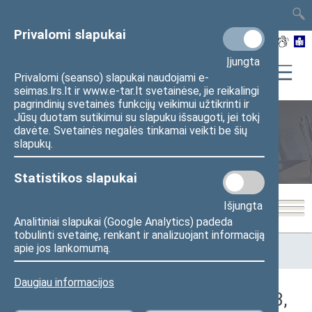
TAIS
TAR
LT
I
EN
Privalomi slapukai
Įjungta
Privalomi (seanso) slapukai naudojami e-
seimas.lrs.lt ir www.e-tar.lt svetainėse, jie reikalingi
pagrindinių svetainės funkcijų veikimui užtikrinti ir
Jūsų duotam sutikimui su slapuku išsaugoti, jei tokį
davėte. Svetainės negalės tinkamai veikti be šių
Seimo posėdžiai
slapukų.
Statistikos slapukai
Išjungta
Analitiniai slapukai (Google Analytics) padeda
tobulinti svetainę, renkant ir analizuojant informaciją
Pradžia
>
Seimo posėdžiai
>
Kadencijos
>
1996–2000 metų
apie jos lankomumą.
kadencija
>
4 neeilinė
>
1998-02-03
>
Vakarinis posėdis
Daugiau informacijos
Registracijos rezultatai (1998-02-03,