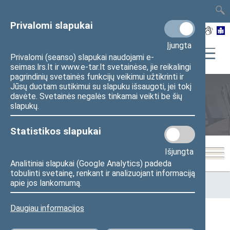
TAIS
TAR
LT
I
EN
Privalomi slapukai
Įjungta
Privalomi (seanso) slapukai naudojami e-
seimas.lrs.lt ir www.e-tar.lt svetainėse, jie reikalingi
pagrindinių svetainės funkcijų veikimui užtikrinti ir
Jūsų duotam sutikimui su slapuku išsaugoti, jei tokį
davėte. Svetainės negalės tinkamai veikti be šių
Seimo posėdžiai
slapukų.
Statistikos slapukai
Išjungta
Analitiniai slapukai (Google Analytics) padeda
tobulinti svetainę, renkant ir analizuojant informaciją
Pradžia
>
Seimo posėdžiai
>
Kadencijos
>
2024–2028 metų
apie jos lankomumą.
kadencija
>
4 eilinė
Daugiau informacijos
4 eilinė Seimo sesija (2026-03-10 –