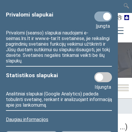
TAIS
TAR
LT
I
EN
Privalomi slapukai
Įjungta
Privalomi (seanso) slapukai naudojami e-
seimas.lrs.lt ir www.e-tar.lt svetainėse, jie reikalingi
pagrindinių svetainės funkcijų veikimui užtikrinti ir
Jūsų duotam sutikimui su slapuku išsaugoti, jei tokį
davėte. Svetainės negalės tinkamai veikti be šių
Seimo posėdžiai
slapukų.
Statistikos slapukai
Išjungta
Analitiniai slapukai (Google Analytics) padeda
tobulinti svetainę, renkant ir analizuojant informaciją
Pradžia
>
Seimo posėdžiai
>
Kadencijos
>
2024–2028 metų
apie jos lankomumą.
kadencija
>
5 eilinė
Daugiau informacijos
5 eilinė Seimo sesija (2026-09-10 – ...)