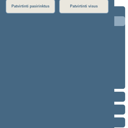
Patvirtinti pasirinktus
Patvirtinti visus
2024–2028 metų kadencija
5 eilinė (2026-09-10 – ...)
4 eilinė (2026-03-10 – 2026-07-14)
3 eilinė (2025-09-10 – 2025-12-23)
neeilinė (2025-08-21 – 2025-08-26)
2 eilinė (2025-03-10 – 2025-06-30)
1 eilinė (2024-11-14 – 2025-01-14)
2020–2024 metų kadencija
2016–2020 metų kadencija
2012–2016 metų kadencija