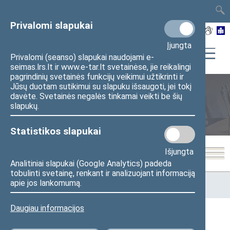
TAIS
TAR
LT
I
EN
Privalomi slapukai
Įjungta
Privalomi (seanso) slapukai naudojami e-
seimas.lrs.lt ir www.e-tar.lt svetainėse, jie reikalingi
pagrindinių svetainės funkcijų veikimui užtikrinti ir
Jūsų duotam sutikimui su slapuku išsaugoti, jei tokį
davėte. Svetainės negalės tinkamai veikti be šių
Seimo posėdžiai
slapukų.
Statistikos slapukai
Išjungta
Analitiniai slapukai (Google Analytics) padeda
tobulinti svetainę, renkant ir analizuojant informaciją
Pradžia
>
Seimo posėdžiai
>
Kadencijos
>
2024–2028 metų
apie jos lankomumą.
kadencija
>
4 eilinė
Daugiau informacijos
4 eilinė Seimo sesija (2026-03-10 –