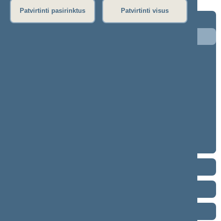
Patvirtinti pasirinktus
Patvirtinti visus
2024–2028 metų kadencija
5 eilinė (2026-09-10 – ...)
4 eilinė (2026-03-10 – 2026-07-14)
3 eilinė (2025-09-10 – 2025-12-23)
neeilinė (2025-08-21 – 2025-08-26)
2 eilinė (2025-03-10 – 2025-06-30)
1 eilinė (2024-11-14 – 2025-01-14)
2020–2024 metų kadencija
2016–2020 metų kadencija
2012–2016 metų kadencija