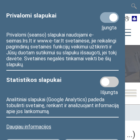
TAIS
TAR
LT
I
EN
Privalomi slapukai
Įjungta
Privalomi (seanso) slapukai naudojami e-
seimas.lrs.lt ir www.e-tar.lt svetainėse, jie reikalingi
pagrindinių svetainės funkcijų veikimui užtikrinti ir
Jūsų duotam sutikimui su slapuku išsaugoti, jei tokį
davėte. Svetainės negalės tinkamai veikti be šių
Seimo posėdžiai
slapukų.
Statistikos slapukai
Išjungta
Analitiniai slapukai (Google Analytics) padeda
tobulinti svetainę, renkant ir analizuojant informaciją
Pradžia
>
Seimo posėdžiai
>
Kadencijos
>
2024–2028 metų
apie jos lankomumą.
kadencija
>
5 eilinė
Daugiau informacijos
5 eilinė Seimo sesija (2026-09-10 – ...)