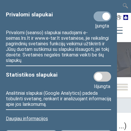
TAIS
TAR
LT
I
EN
Privalomi slapukai
Įjungta
Privalomi (seanso) slapukai naudojami e-
seimas.lrs.lt ir www.e-tar.lt svetainėse, jie reikalingi
pagrindinių svetainės funkcijų veikimui užtikrinti ir
Jūsų duotam sutikimui su slapuku išsaugoti, jei tokį
davėte. Svetainės negalės tinkamai veikti be šių
Seimo posėdžiai
slapukų.
Statistikos slapukai
Išjungta
Analitiniai slapukai (Google Analytics) padeda
tobulinti svetainę, renkant ir analizuojant informaciją
Pradžia
>
Seimo posėdžiai
>
Kadencijos
>
2024–2028 metų
apie jos lankomumą.
kadencija
>
5 eilinė
Daugiau informacijos
5 eilinė Seimo sesija (2026-09-10 – ...)