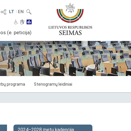
LT
I
EN
os (e. peticija)
arbų programa
Stenogramų leidiniai
2024–2028 metų kadencija