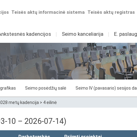
ijos
Teisės aktų informacinė sistema
Teisės aktų registras
Ankstesnės kadencijos
I
Seimo kanceliarija
I
E. paslaug
grafikas
Seimo posėdžių salė
Seimo IV (pavasario) sesijos d
028 metų kadencija
>
4 eilinė
-03-10 – 2026-07-14)
Darbotvarkės
Priimti projektai