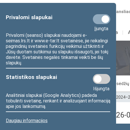
Numatomos transliac
Privalomi slapukai
Įjungta
Sudėtis
I
Veikla
I
Privalomi (seanso) slapukai naudojami e-
seimas.lrs.lt ir www.e-tar.lt svetainėse, jie reikalingi
pagrindinių svetainės funkcijų veikimui užtikrinti ir
Jūsų duotam sutikimui su slapuku išsaugoti, jei tokį
Seimo posėdžiai
davėte. Svetainės negalės tinkamai veikti be šių
slapukų.
Statistikos slapukai
Vykstantis posėdis
Posėdžiai
Posėdžių 
Išjungta
Analitiniai slapukai (Google Analytics) padeda
Pradžia
>
Seimo posėdžiai
>
Kadencijos
>
2024–2
tobulinti svetainę, renkant ir analizuojant informaciją
apie jos lankomumą.
4 eilinė Seimo sesija (2026
Daugiau informacijos
Posėdžio data
Posėdžiai