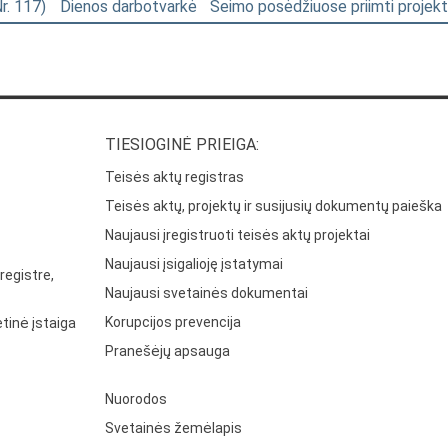
Nr. 117)
Dienos darbotvarkė
Seimo posėdžiuose priimti projekt
TIESIOGINĖ PRIEIGA:
Teisės aktų registras
Teisės aktų, projektų ir susijusių dokumentų paieška
Naujausi įregistruoti teisės aktų projektai
Naujausi įsigalioję įstatymai
registre,
Naujausi svetainės dokumentai
Korupcijos prevencija
tinė įstaiga
Pranešėjų apsauga
Nuorodos
Svetainės žemėlapis