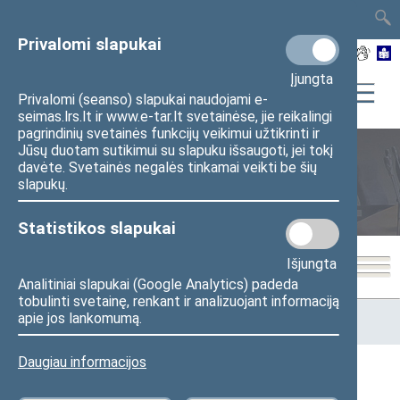
TAIS
TAR
LT
I
EN
Privalomi slapukai
Įjungta
Privalomi (seanso) slapukai naudojami e-
seimas.lrs.lt ir www.e-tar.lt svetainėse, jie reikalingi
pagrindinių svetainės funkcijų veikimui užtikrinti ir
Jūsų duotam sutikimui su slapuku išsaugoti, jei tokį
davėte. Svetainės negalės tinkamai veikti be šių
Seimo posėdžiai
slapukų.
Statistikos slapukai
Išjungta
Analitiniai slapukai (Google Analytics) padeda
tobulinti svetainę, renkant ir analizuojant informaciją
Pradžia
>
Seimo posėdžiai
>
Kadencijos
>
2024–2028 metų
apie jos lankomumą.
kadencija
>
4 eilinė
Daugiau informacijos
4 eilinė Seimo sesija (2026-03-10 –