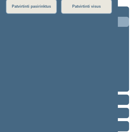
Patvirtinti pasirinktus
Patvirtinti visus
2024–2028 metų kadencija
5 eilinė (2026-09-10 – ...)
4 eilinė (2026-03-10 – 2026-07-14)
3 eilinė (2025-09-10 – 2025-12-23)
neeilinė (2025-08-21 – 2025-08-26)
2 eilinė (2025-03-10 – 2025-06-30)
1 eilinė (2024-11-14 – 2025-01-14)
2020–2024 metų kadencija
2016–2020 metų kadencija
2012–2016 metų kadencija