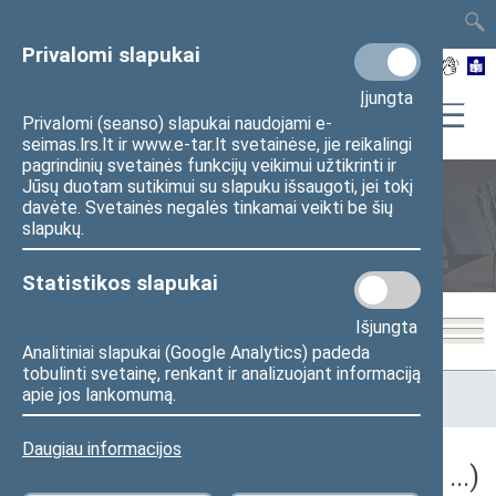
TAIS
TAR
LT
I
EN
Privalomi slapukai
Įjungta
Privalomi (seanso) slapukai naudojami e-
seimas.lrs.lt ir www.e-tar.lt svetainėse, jie reikalingi
pagrindinių svetainės funkcijų veikimui užtikrinti ir
Jūsų duotam sutikimui su slapuku išsaugoti, jei tokį
davėte. Svetainės negalės tinkamai veikti be šių
Seimo posėdžiai
slapukų.
Statistikos slapukai
Išjungta
Analitiniai slapukai (Google Analytics) padeda
tobulinti svetainę, renkant ir analizuojant informaciją
Pradžia
>
Seimo posėdžiai
>
Kadencijos
>
2024–2028 metų
apie jos lankomumą.
kadencija
>
5 eilinė
Daugiau informacijos
5 eilinė Seimo sesija (2026-09-10 – ...)