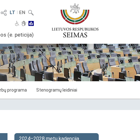
LT
I
EN
os (e. peticija)
arbų programa
Stenogramų leidiniai
2024–2028 metų kadencija