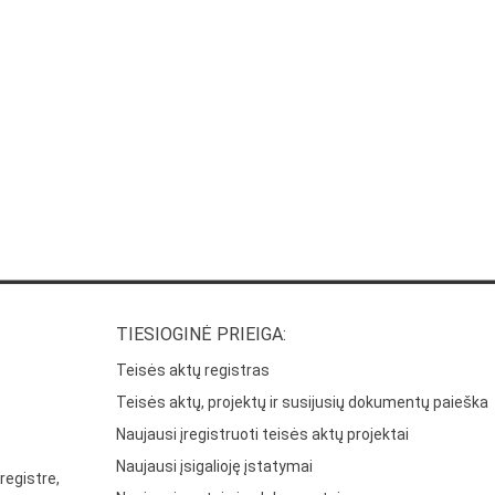
TIESIOGINĖ PRIEIGA:
Teisės aktų registras
Teisės aktų, projektų ir susijusių dokumentų paieška
Naujausi įregistruoti teisės aktų projektai
Naujausi įsigalioję įstatymai
registre,