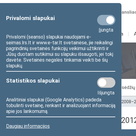
Numatomos transliac
Privalomi slapukai
Įjungta
Sudėtis
I
Veikla
I
Privalomi (seanso) slapukai naudojami e-
seimas.lrs.lt ir www.e-tar.lt svetainėse, jie reikalingi
pagrindinių svetainės funkcijų veikimui užtikrinti ir
Jūsų duotam sutikimui su slapuku išsaugoti, jei tokį
Seimo posėdžiai
davėte. Svetainės negalės tinkamai veikti be šių
slapukų.
Statistikos slapukai
Vykstantis posėdis
Posėdžiai
Posėdžių 
Išjungta
Analitiniai slapukai (Google Analytics) padeda
Pradžia
>
Seimo posėdžiai
>
Kadencijos
>
2008–2
tobulinti svetainę, renkant ir analizuojant informaciją
apie jos lankomumą.
7 neeilinė Seimo sesija (20
Daugiau informacijos
Posėdžio data
Posėdžiai