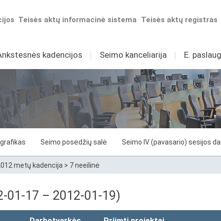
ijos
Teisės aktų informacinė sistema
Teisės aktų registras
Ankstesnės kadencijos
I
Seimo kanceliarija
I
E. paslaug
grafikas
Seimo posėdžių salė
Seimo IV (pavasario) sesijos d
012 metų kadencija
>
7 neeilinė
12-01-17 – 2012-01-19)
Darbotvarkės
Priimti projektai