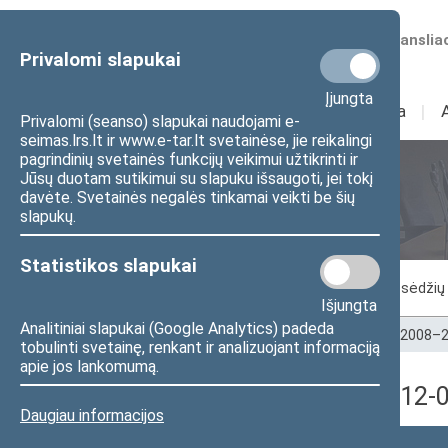
Numatomos transliac
Privalomi slapukai
Įjungta
Sudėtis
I
Veikla
I
Privalomi (seanso) slapukai naudojami e-
seimas.lrs.lt ir www.e-tar.lt svetainėse, jie reikalingi
pagrindinių svetainės funkcijų veikimui užtikrinti ir
Jūsų duotam sutikimui su slapuku išsaugoti, jei tokį
Seimo posėdžiai
davėte. Svetainės negalės tinkamai veikti be šių
slapukų.
Statistikos slapukai
Vykstantis posėdis
Posėdžiai
Posėdžių 
Išjungta
Analitiniai slapukai (Google Analytics) padeda
Pradžia
>
Seimo posėdžiai
>
Kadencijos
>
2008–2
tobulinti svetainę, renkant ir analizuojant informaciją
apie jos lankomumą.
9 eilinė Seimo sesija (2012
Daugiau informacijos
Posėdžio