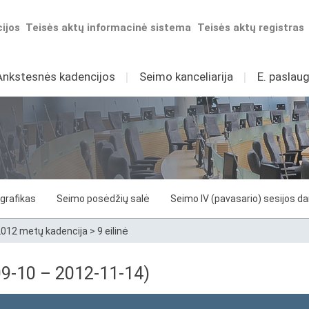
ijos
Teisės aktų informacinė sistema
Teisės aktų registras
Ankstesnės kadencijos
I
Seimo kanceliarija
I
E. paslaug
grafikas
Seimo posėdžių salė
Seimo IV (pavasario) sesijos d
012 metų kadencija
>
9 eilinė
-09-10 – 2012-11-14)