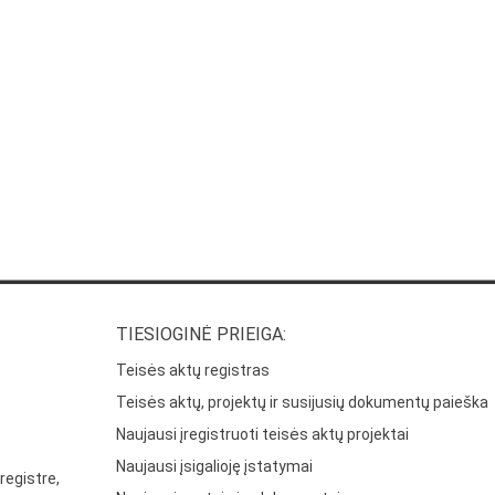
TIESIOGINĖ PRIEIGA:
Teisės aktų registras
Teisės aktų, projektų ir susijusių dokumentų paieška
Naujausi įregistruoti teisės aktų projektai
Naujausi įsigalioję įstatymai
registre,