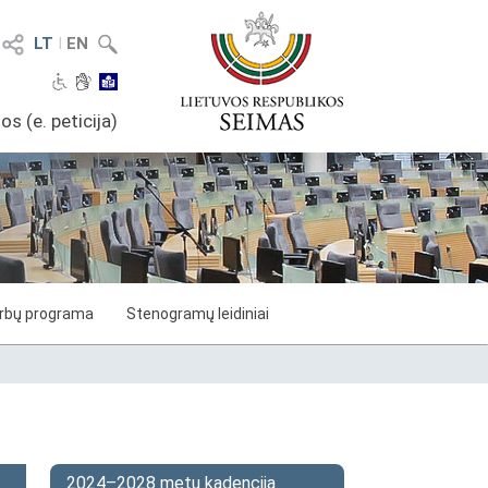
LT
I
EN
os (e. peticija)
arbų programa
Stenogramų leidiniai
2024–2028 metų kadencija